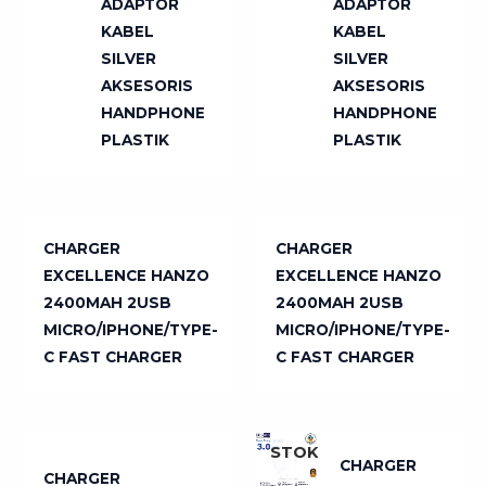
ADAPTOR
ADAPTOR
KABEL
KABEL
SILVER
SILVER
AKSESORIS
AKSESORIS
TIDAK
TIDAK
HANDPHONE
HANDPHONE
PLASTIK
PLASTIK
ADA
ADA
STOK
STOK
CHARGER
CHARGER
EXCELLENCE HANZO
EXCELLENCE HANZO
2400MAH 2USB
2400MAH 2USB
TIDAK
MICRO/IPHONE/TYPE-
MICRO/IPHONE/TYPE-
C FAST CHARGER
C FAST CHARGER
ADA
STOK
TIDAK
ADA
STOK
CHARGER
CHARGER