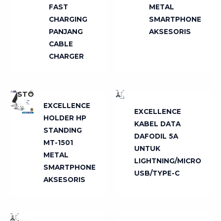
FAST
METAL
CHARGING
SMARTPHONE
PANJANG
AKSESORIS
CABLE
TIDAK
CHARGER
ADA
TIDAK
STOK
ADA
STOK
EXCELLENCE
EXCELLENCE
HOLDER HP
KABEL DATA
STANDING
DAFODIL 5A
MT-1501
UNTUK
METAL
LIGHTNING/MICRO
SMARTPHONE
USB/TYPE-C
TIDAK
TIDAK
AKSESORIS
ADA
ADA
STOK
STOK