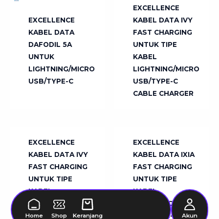
EXCELLENCE
EXCELLENCE
KABEL DATA IVY
KABEL DATA
FAST CHARGING
DAFODIL 5A
UNTUK TIPE
UNTUK
KABEL
LIGHTNING/MICRO
LIGHTNING/MICRO
USB/TYPE-C
USB/TYPE-C
TIDAK
TIDAK
CABLE CHARGER
ADA
ADA
STOK
STOK
EXCELLENCE
EXCELLENCE
KABEL DATA IVY
KABEL DATA IXIA
FAST CHARGING
FAST CHARGING
UNTUK TIPE
UNTUK TIPE
KABEL
KABEL
LIGHTNING/MICRO
LIGHTNING/MICRO
USB/TYPE-C
USB/TYPE-C
Home
Shop
Keranjang
Akun