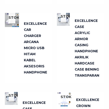
TIDAK
TIDAK
ADA
ADA
STOK
STOK
EXCELLENCE
EXCELLENCE
CASE
CAR
ACRYLIC
CHARGER
ARMOR
ARCANA
CASING
MICRO USB
HANDPHONE
HITAM
AKRILIK
KABEL
HARDCASE
AKSESORIS
CASE BENING
HANDPHONE
TRANSPARAN
TIDAK
TIDAK
ADA
ADA
STOK
STOK
EXCELLENCE
EXCELLENCE
CROWN
CASE