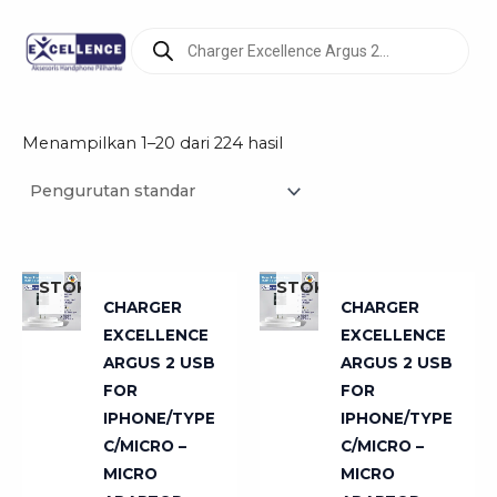
Lewati
Products
ke
search
konten
Menampilkan 1–20 dari 224 hasil
TIDAK
TIDAK
ADA
ADA
STOK
STOK
CHARGER
CHARGER
EXCELLENCE
EXCELLENCE
ARGUS 2 USB
ARGUS 2 USB
FOR
FOR
IPHONE/TYPE
IPHONE/TYPE
C/MICRO –
C/MICRO –
MICRO
MICRO