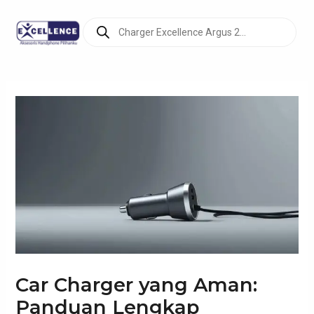
Lewati
Products
ke
search
konten
Car Charger yang Aman:
Panduan Lengkap