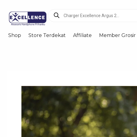
Lewati
Products
ke
search
konten
Shop
Store Terdekat
Affiliate
Member Grosir