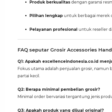
Produk berkualitas
dengan garansi resm
Pilihan lengkap
untuk berbagai merek 
Pelayanan profesional
untuk reseller da
FAQ seputar Grosir Accessories Han
Q1: Apakah excellenceindonesia.co.id menj
Fokus utama adalah penjualan grosir, namun 
partai kecil.
Q2: Berapa minimal pembelian grosir?
Minimal order bervariasi tergantung jenis produ
Q3: Apakah produk yang dijual original?