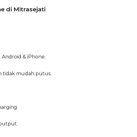
 di Mitrasejati
 Android & iPhone.
an tidak mudah putus.
harging.
 output.