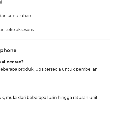
i.
dan kebutuhan.
n toko aksesoris.
dphone
ual eceran?
beberapa produk juga tersedia untuk pembelian
k, mulai dari beberapa lusin hingga ratusan unit.