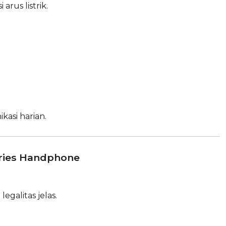
rus listrik.
asi harian.
ories Handphone
egalitas jelas.