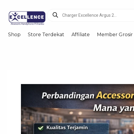
Lewati
Products
ke
search
konten
Shop
Store Terdekat
Affiliate
Member Grosir