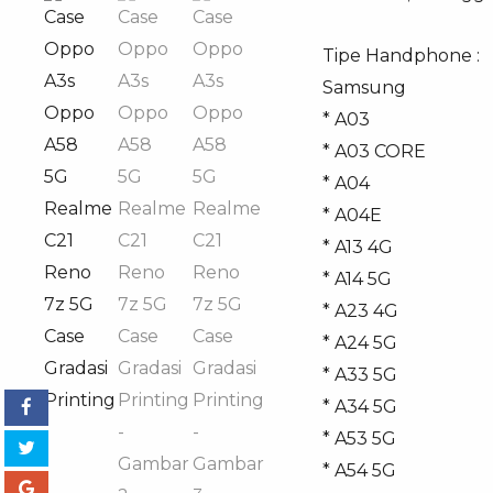
Tipe Handphone :
Samsung
* A03
* A03 CORE
* A04
* A04E
* A13 4G
* A14 5G
* A23 4G
* A24 5G
* A33 5G
* A34 5G
* A53 5G
* A54 5G