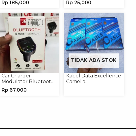
Rp
185,000
Rp
25,000
Headset
Earphone
TIDAK ADA STOK
Car Charger
Kabel Data Excellence
Modulator Bluetooth
Camelia
ALS-A136 Charger
Micro/Lightning/Type-
Rp
67,000
Handphone
C