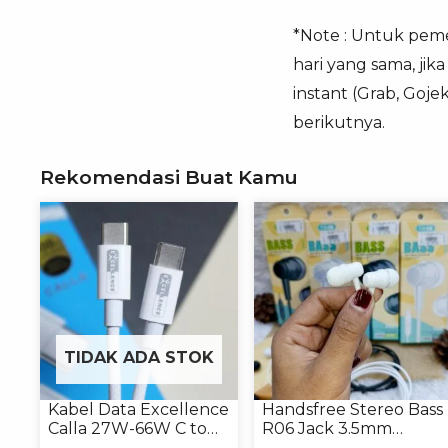
*Note : Untuk pemes
hari yang sama, ji
instant (Grab, Goj
berikutnya.
Rekomendasi Buat Kamu
TIDAK ADA STOK
Kabel Data Excellence
Handsfree Stereo Bass
Calla 27W-66W C to
R06 Jack 3.5mm
Lightning/Type-C to
Earphone Headset