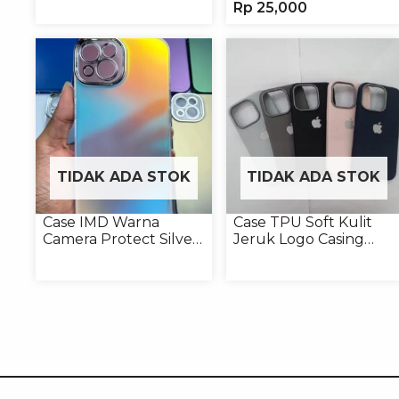
Rp
25,000
Type-C
Headphone
TIDAK ADA STOK
TIDAK ADA STOK
Case IMD Warna
Case TPU Soft Kulit
Camera Protect Silver
Jeruk Logo Casing
Casing Handphone
Handphone Softcase
Hardcase Hologram