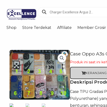
Products
search
Shop
Store Terdekat
Affiliate
Member Grosir
Case Oppo A3s O
Produk ini saat ini ke
KERANJANG
Deskripsi Prod
Case TPU Gradasi P
Polyurethane) yang 
benturan, sehingg