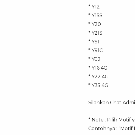
* Y12
* Y15S
* Y20
* Y21S
* Y91
* Y91C
* Y02
* Y16 4G
* Y22 4G
* Y35 4G
Silahkan Chat Adm
* Note : Pilih Mot
Contohnya : “Motif