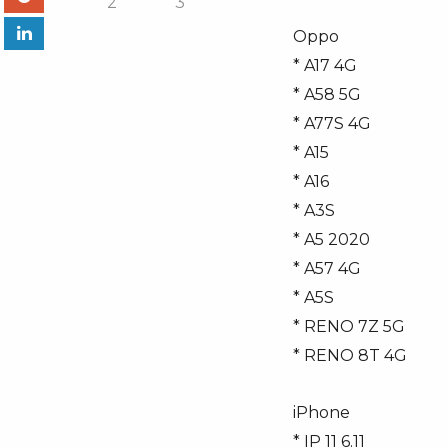
Oppo
* A17 4G
* A58 5G
* A77S 4G
* A15
* A16
* A3S
* A5 2020
* A57 4G
* A5S
* RENO 7Z 5G
* RENO 8T 4G
iPhone
* IP 11 6.11