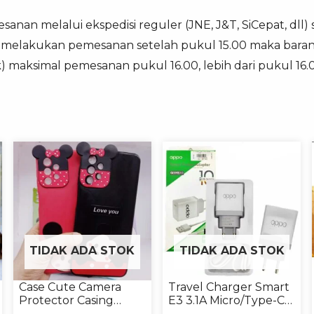
anan melalui ekspedisi reguler (JNE, J&T, SiCepat, dll)
ka melakukan pemesanan setelah pukul 15.00 maka baran
ek) maksimal pemesanan pukul 16.00, lebih dari pukul 16
TIDAK ADA STOK
TIDAK ADA STOK
Case Cute Camera
Travel Charger Smart
Protector Casing
E3 3.1A Micro/Type-C
Handphone Softcase
Universal