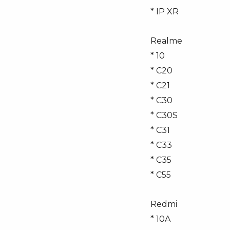
* IP XR
Realme
* 10
* C20
* C21
* C30
* C30S
* C31
* C33
* C35
* C55
Redmi
* 10A