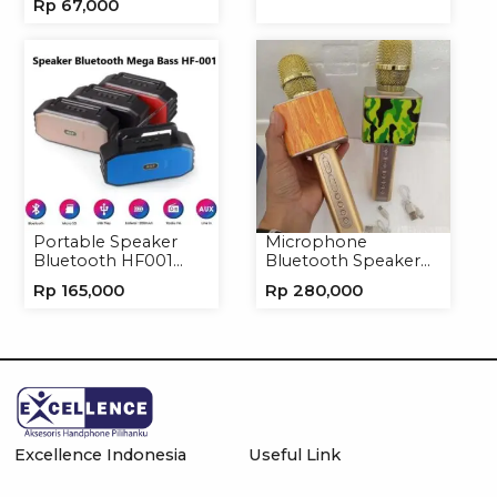
Rp
67,000
Handphone
Softcase
Portable Speaker
Microphone
Bluetooth HF001
Bluetooth Speaker
Speaker Portable
YS10A Karaoke
Rp
165,000
Rp
280,000
Wireless
Mikrofon Wireless
Tanpa Kabel
Excellence Indonesia
Useful Link