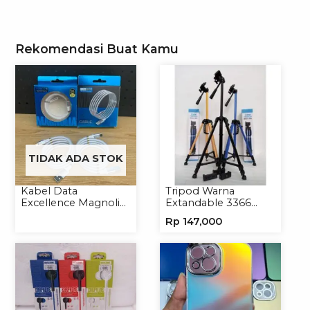
Rekomendasi Buat Kamu
TIDAK ADA STOK
Kabel Data
Tripod Warna
Excellence Magnolia
Extandable 3366
2.4A Micro/Type-C
Tripod Handphone
Rp
147,000
Kabel Magnet
Kamera