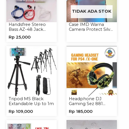
TIDAK ADA STOK
Handsfree Stereo
Case IMD Warna
Bass AZ-48 Jack
Camera Protect Silver
3.5mm Earphone
Casing Handphone
Rp
25,000
Headset Headphone
Hardcase Hologram
Tripod MS Black
Headphone DJ
Extandable Up to 1m
Gaming Sez 881
Handsfree Earphone
Rp
109,000
Rp
185,000
Headset