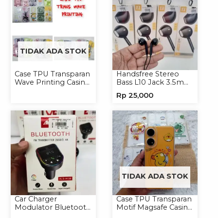
TIDAK ADA STOK
Case TPU Transparan
Handsfree Stereo
Wave Printing Casing
Bass L10 Jack 3.5mm
Handphone Softcase
Earphone Headset
Rp
25,000
Headphone
TIDAK ADA STOK
Car Charger
Case TPU Transparan
Modulator Bluetooth
Motif Magsafe Casing
ALS-A136 Charger
Handphone Magsafe