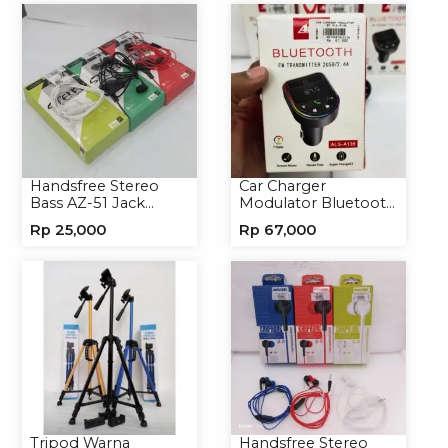
Hardcase Hologram
Handsfree Stereo
Car Charger
Bass AZ-51 Jack
Modulator Bluetooth
3.5mm Earphone
ALS-A136 Charger
Rp
25,000
Rp
67,000
Headset
Handphone
Tripod Warna
Handsfree Stereo