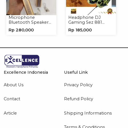
Microphone
Headphone DJ
Bluetooth Speaker
Gaming Sez 881
YS10A Karaoke
Handsfree Earphone
Rp
280,000
Rp
185,000
Mikrofon Wireless
Headset
Tanpa Kabel
Excellence Indonesia
Useful Link
About Us
Privacy Policy
Contact
Refund Policy
Article
Shipping Informations
Terms & Conditions