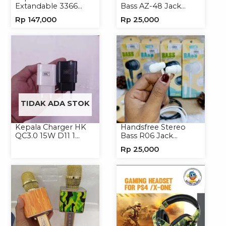
Extandable 3366
Bass AZ-48 Jack
Tripod Handphone
3.5mm Earphone
Rp
147,000
Rp
25,000
Kamera
Headset Headphone
TIDAK ADA STOK
Kepala Charger HK
Handsfree Stereo
QC3.0 15W D11 1
Bass R06 Jack
USB/Isi 12
3.5mm Earphone
Rp
25,000
Headset Headphone