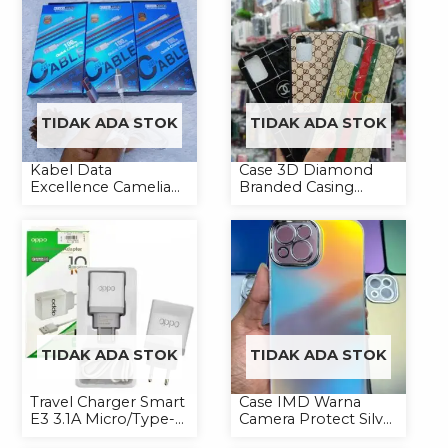
TIDAK ADA STOK
TIDAK ADA STOK
Kabel Data
Case 3D Diamond
Excellence Camelia
Branded Casing
Micro/Lightning/Type-
Handphone
C
Universal
TIDAK ADA STOK
TIDAK ADA STOK
Travel Charger Smart
Case IMD Warna
E3 3.1A Micro/Type-C
Camera Protect Silver
Universal
Casing Handphone