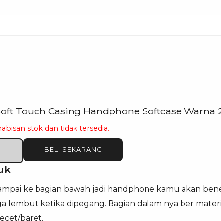
Soft Touch Casing Handphone Softcase Warna 
habisan stok dan tidak tersedia.
BELI SEKARANG
uk
 sampai ke bagian bawah jadi handphone kamu akan bener-
ga lembut ketika dipegang. Bagian dalam nya ber materi
cet/baret.