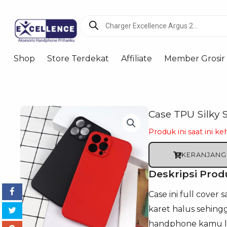
Products
search
Shop
Store Terdekat
Affiliate
Member Grosir
Case TPU Silky 
Produk ini saat ini ke
KERANJANG
Deskripsi Prod
Case ini full cover
karet halus sehing
handphone kamu le