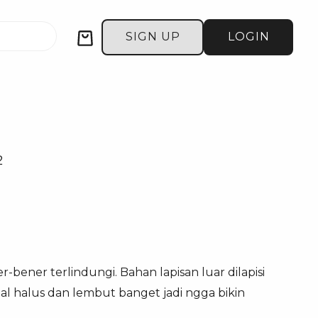
Cart
SIGN UP
LOGIN
2
bener terlindungi. Bahan lapisan luar dilapisi
al halus dan lembut banget jadi ngga bikin