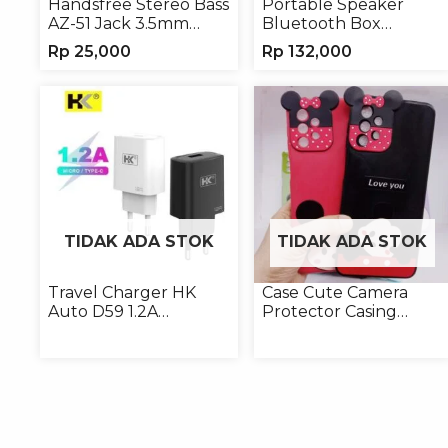
Handsfree Stereo Bass
Portable Speaker
AZ-51 Jack 3.5mm
Bluetooth Box
Earphone Headset
TNS315 Speaker
Rp
25,000
Rp
132,000
Portable Wireless
TIDAK ADA STOK
TIDAK ADA STOK
Travel Charger HK
Case Cute Camera
Auto D59 1.2A
Protector Casing
Micro/Type-C
Handphone Softcase