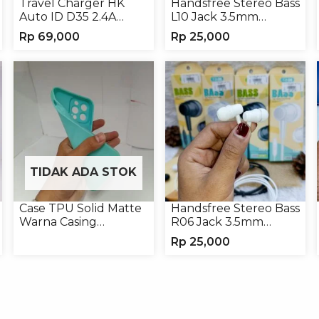
Travel Charger HK
Handsfree Stereo Bass
Auto ID D35 2.4A
L10 Jack 3.5mm
Micro/Type-C
Earphone Headset
Rp
69,000
Rp
25,000
Headphone
TIDAK ADA STOK
Case TPU Solid Matte
Handsfree Stereo Bass
Warna Casing
R06 Jack 3.5mm
Handphone Softcase
Earphone Headset
Rp
25,000
Headphone