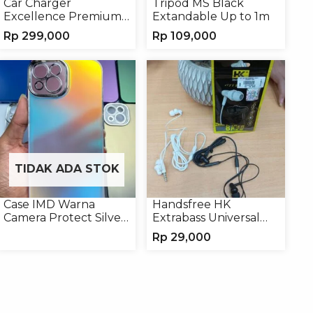
Car Charger
Tripod MS Black
Excellence Premium
Extandable Up to 1m
4in1 120W Charger
Rp
299,000
Rp
109,000
Handphone
TIDAK ADA STOK
Case IMD Warna
Handsfree HK
Camera Protect Silver
Extrabass Universal
Casing Handphone
Jack 3.5mm 891
Rp
29,000
Hardcase Hologram
Earphone Headset
Headphone