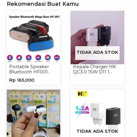
Rekomendasi Buat Kamu
TIDAK ADA STOK
Portable Speaker
Kepala Charger HK
Bluetooth HF001
QC3.0 15W D11 1
Speaker Portable
USB/Isi 12
Rp
165,000
Wireless
TIDAK ADA STOK