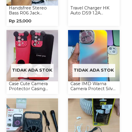
Handsfree Stereo
Travel Charger HK
Bass R06 Jack
Auto D59 1.2A
3.5mm Earphone
Micro/Type-C
Rp
25,000
Headset Headphone
TIDAK ADA STOK
TIDAK ADA STOK
Case Cute Camera
Case IMD Warna
Protector Casing
Camera Protect Silver
Handphone Softcase
Casing Handphone
Hardcase Hologram