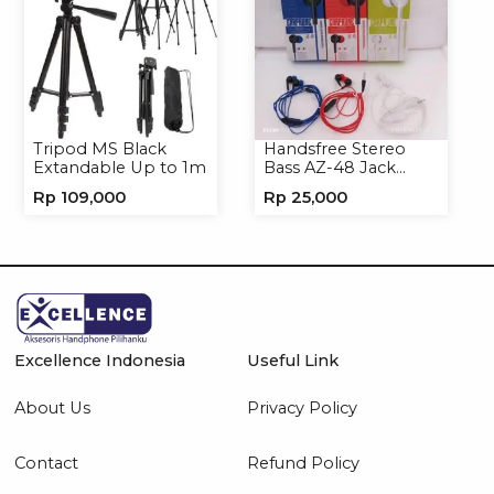
Tripod MS Black
Handsfree Stereo
Extandable Up to 1m
Bass AZ-48 Jack
3.5mm Earphone
Rp
109,000
Rp
25,000
Headset Headphone
Excellence Indonesia
Useful Link
About Us
Privacy Policy
Contact
Refund Policy