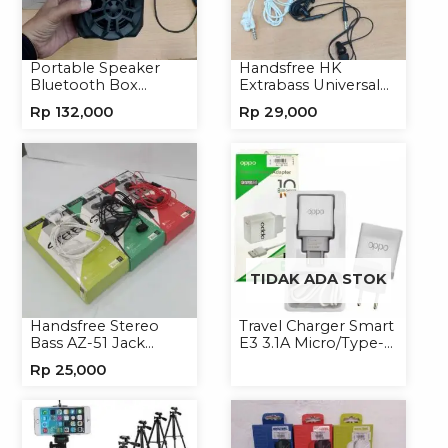
Portable Speaker
Handsfree HK
Bluetooth Box
Extrabass Universal
TNS315 Speaker
Jack 3.5mm 891
Rp
132,000
Rp
29,000
Portable Wireless
Earphone Headset
Headphone
TIDAK ADA STOK
Handsfree Stereo
Travel Charger Smart
Bass AZ-51 Jack
E3 3.1A Micro/Type-C
3.5mm Earphone
Universal
Rp
25,000
Headset