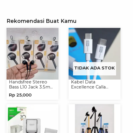
Rekomendasi Buat Kamu
TIDAK ADA STOK
Handsfree Stereo
Kabel Data
Bass L10 Jack 3.5mm
Excellence Calla
Earphone Headset
27W-66W C to
Rp
25,000
Headphone
Lightning/Type-C to
Type-C