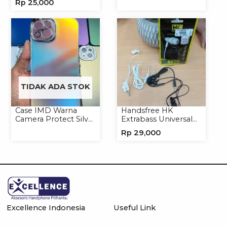
Rp
25,000
Headset Earphone
TIDAK ADA STOK
Case IMD Warna
Handsfree HK
Camera Protect Silver
Extrabass Universal
Casing Handphone
Jack 3.5mm 891
Rp
29,000
Hardcase Hologram
Earphone Headset
Headphone
Excellence Indonesia
Useful Link