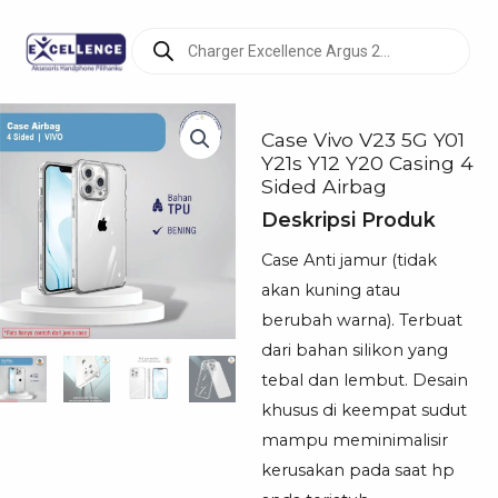
Products
search
Case Vivo V23 5G Y01
Y21s Y12 Y20 Casing 4
Sided Airbag
Deskripsi Produk
Case Anti jamur (tidak
akan kuning atau
berubah warna). Terbuat
dari bahan silikon yang
tebal dan lembut. Desain
khusus di keempat sudut
mampu meminimalisir
kerusakan pada saat hp