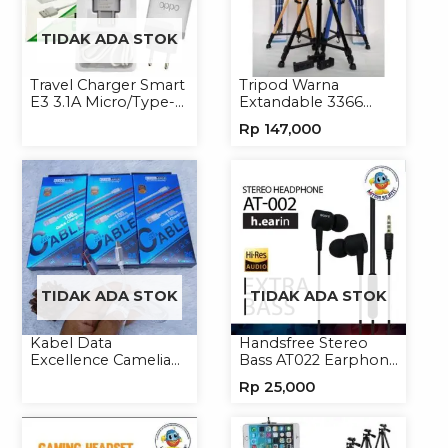
TIDAK ADA STOK
Travel Charger Smart
Tripod Warna
E3 3.1A Micro/Type-C
Extandable 3366
Universal
Tripod Handphone
Rp
147,000
Kamera
TIDAK ADA STOK
TIDAK ADA STOK
Kabel Data
Handsfree Stereo
Excellence Camelia
Bass AT022 Earphone
Micro/Lightning/Type-
Headset Headphone
Rp
25,000
C