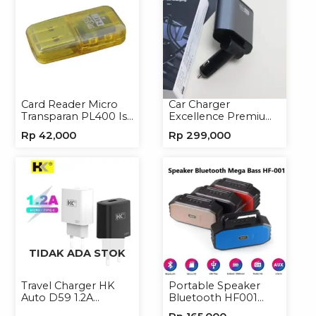
Card Reader Micro
Car Charger
Transparan PL400 Isi
Excellence Premium
8
4in1 120W Charger
Rp
42,000
Rp
299,000
Handphone
TIDAK ADA STOK
Travel Charger HK
Portable Speaker
Auto D59 1.2A
Bluetooth HF001
Micro/Type-C
Speaker Portable