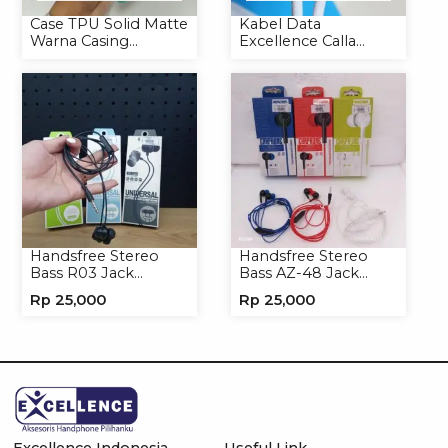
Case TPU Solid Matte
Kabel Data
Warna Casing
Excellence Calla
Handphone Softcase
27W-66W C to
Lightning/Type-C to
Type-C
Handsfree Stereo
Handsfree Stereo
Bass R03 Jack
Bass AZ-48 Jack
3.5mm Headphone
3.5mm Earphone
Rp
25,000
Rp
25,000
Headset Earphone
Headset Headphone
Excellence Indonesia
Useful Link