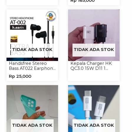
Rp
165,000
Wireless
TIDAK ADA STOK
TIDAK ADA STOK
Handsfree Stereo
Kepala Charger HK
Bass AT022 Earphone
QC3.0 15W D11 1
Headset Headphone
USB/Isi 12
Rp
25,000
TIDAK ADA STOK
TIDAK ADA STOK