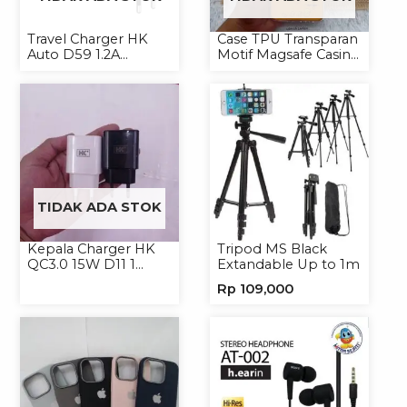
Travel Charger HK
Case TPU Transparan
Auto D59 1.2A
Motif Magsafe Casing
Micro/Type-C
Handphone Magsafe
Softcase
TIDAK ADA STOK
Kepala Charger HK
Tripod MS Black
QC3.0 15W D11 1
Extandable Up to 1m
USB/Isi 12
Rp
109,000