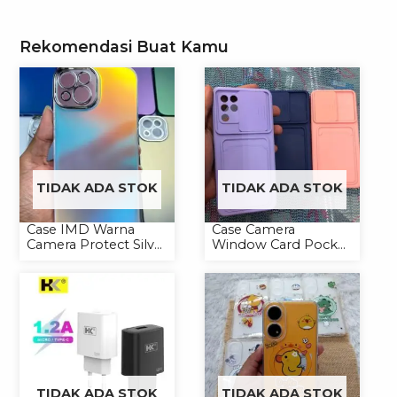
Rekomendasi Buat Kamu
TIDAK ADA STOK
TIDAK ADA STOK
Case IMD Warna
Case Camera
Camera Protect Silver
Window Card Pocket
Casing Handphone
Casing Handphone
Hardcase Hologram
Softcase
TIDAK ADA STOK
TIDAK ADA STOK