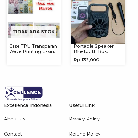
TIDAK ADA STOK
Case TPU Transparan
Portable Speaker
Wave Printing Casing
Bluetooth Box
Handphone Softcase
TNS315 Speaker
Rp
132,000
Portable Wireless
Excellence Indonesia
Useful Link
About Us
Privacy Policy
Contact
Refund Policy