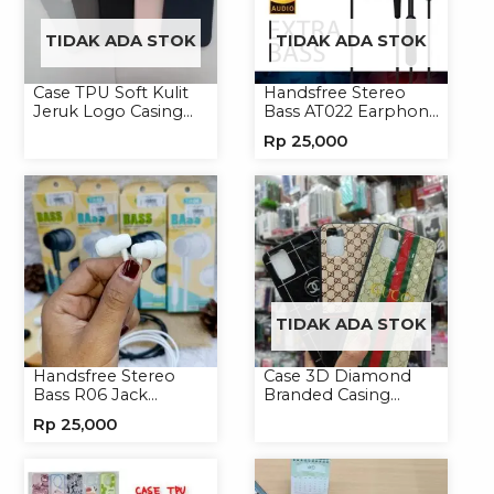
TIDAK ADA STOK
TIDAK ADA STOK
Case TPU Soft Kulit
Handsfree Stereo
Jeruk Logo Casing
Bass AT022 Earphone
Handphone Softcase
Headset Headphone
Rp
25,000
TIDAK ADA STOK
Handsfree Stereo
Case 3D Diamond
Bass R06 Jack
Branded Casing
3.5mm Earphone
Handphone
Rp
25,000
Headset Headphone
Universal