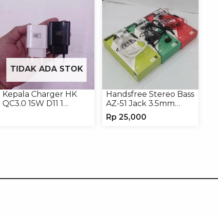
TIDAK ADA STOK
Kepala Charger HK
Handsfree Stereo Bass
QC3.0 15W D11 1
AZ-51 Jack 3.5mm
USB/Isi 12
Earphone Headset
Rp
25,000