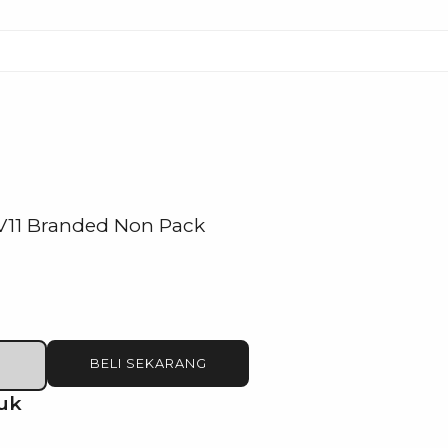
V11 Branded Non Pack
BELI SEKARANG
uk