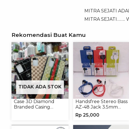
MITRA SEJATI AD
MITRA SEJATI……..
Rekomendasi Buat Kamu
TIDAK ADA STOK
Case 3D Diamond
Handsfree Stereo Bass
Branded Casing
AZ-48 Jack 3.5mm
Handphone Universal
Earphone Headset
Rp
25,000
Headphone