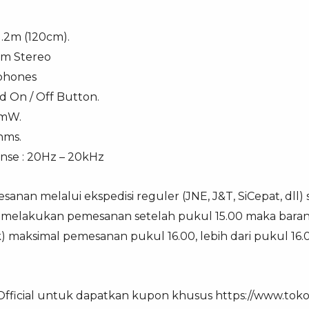
 1.2m (120cm).
 mm Stereo
dphones
nd On / Off Button.
B/mW.
hms.
nse : 20Hz – 20kHz
anan melalui ekspedisi reguler (JNE, J&T, SiCepat, dll)
ka melakukan pemesanan setelah pukul 15.00 maka baran
ek) maksimal pemesanan pukul 16.00, lebih dari pukul 16
 Official untuk dapatkan kupon khusus https://www.tokop