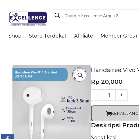
Products
search
Shop
Store Terdekat
Affiliate
Member Grosir
Handsfree Vivo 
Rp
20,000
Kuantitas
-
+
Handsfree
Vivo
KERANJANG
V11
Deskripsi Prod
Branded
Spesifikasi
Non