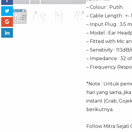
– Colour : Putih.
Pack
– Cable Length : +-
– Input Plug : 3.5
– Model : Ear Hea
– Fitted with Mic a
– Sensitivity : 113d
– Impedance : 32 o
– Frequency Respo
*Note : Untuk pemes
hari yang sama, ji
instant (Grab, Goj
berikutnya.
Follow Mitra Sejati