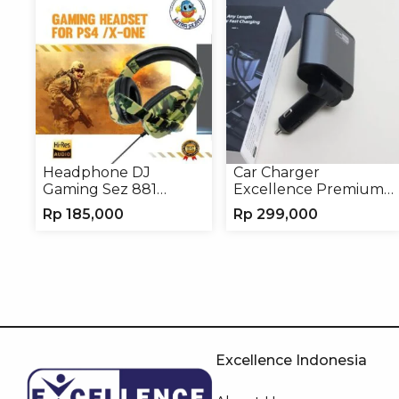
Headphone DJ
Car Charger
Gaming Sez 881
Excellence Premium
Handsfree Earphone
4in1 120W Charger
Rp
185,000
Rp
299,000
Headset
Handphone
Excellence Indonesia