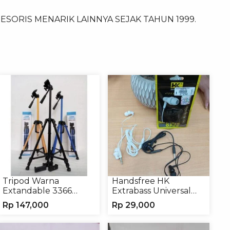
SORIS MENARIK LAINNYA SEJAK TAHUN 1999.
Tripod Warna
Handsfree HK
Extandable 3366
Extrabass Universal
Tripod Handphone
Jack 3.5mm 891
Rp
147,000
Rp
29,000
Kamera
Earphone Headset
Headphone