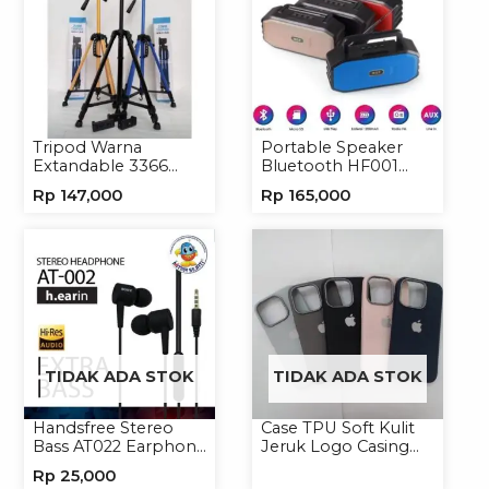
Tripod Warna
Portable Speaker
Extandable 3366
Bluetooth HF001
Tripod Handphone
Speaker Portable
Rp
147,000
Rp
165,000
Kamera
Wireless
TIDAK ADA STOK
TIDAK ADA STOK
Handsfree Stereo
Case TPU Soft Kulit
Bass AT022 Earphone
Jeruk Logo Casing
Headset Headphone
Handphone Softcase
Rp
25,000