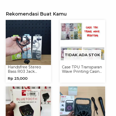
Rekomendasi Buat Kamu
TIDAK ADA STOK
Handsfree Stereo
Case TPU Transparan
Bass R03 Jack
Wave Printing Casing
3.5mm Headphone
Handphone Softcase
Rp
25,000
Headset Earphone