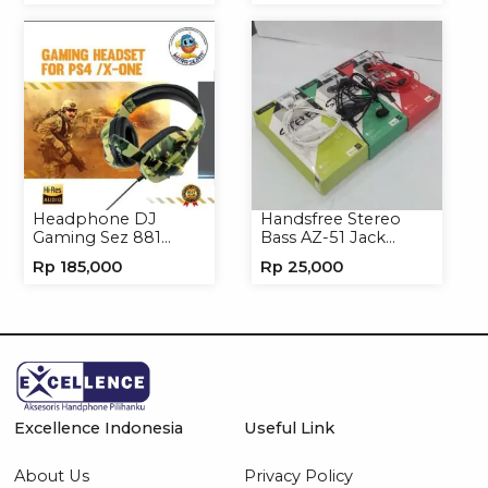
Headphone DJ
Handsfree Stereo
Gaming Sez 881
Bass AZ-51 Jack
Handsfree Earphone
3.5mm Earphone
Rp
185,000
Rp
25,000
Headset
Headset
Excellence Indonesia
Useful Link
About Us
Privacy Policy