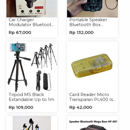
Car Charger
Portable Speaker
Modulator Bluetooth
Bluetooth Box
ALS-A136 Charger
TNS315 Speaker
Rp
67,000
Rp
132,000
Handphone
Portable Wireless
Tripod MS Black
Card Reader Micro
Extandable Up to 1m
Transparan PL400 Isi
8
Rp
109,000
Rp
42,000