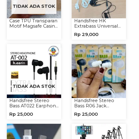
TIDAK ADA STOK
Case TPU Transparan
Handsfree HK
Motif Magsafe Casing
Extrabass Universal
Handphone Magsafe
Jack 3.5mm 891
Rp
29,000
Softcase
Earphone Headset
Headphone
TIDAK ADA STOK
Handsfree Stereo
Handsfree Stereo
Bass AT022 Earphone
Bass R06 Jack
Headset Headphone
3.5mm Earphone
Rp
25,000
Rp
25,000
Headset Headphone