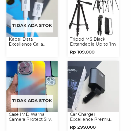
TIDAK ADA STOK
Kabel Data
Tripod MS Black
Excellence Calla
Extandable Up to 1m
27W-66W C to
Rp
109,000
Lightning/Type-C to
Type-C
TIDAK ADA STOK
Case IMD Warna
Car Charger
Camera Protect Silver
Excellence Premium
Casing Handphone
4in1 120W Charger
Rp
299,000
Hardcase Hologram
Handphone