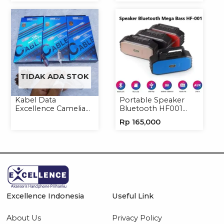
TIDAK ADA STOK
Kabel Data
Portable Speaker
Excellence Camelia
Bluetooth HF001
Micro/Lightning/Type-
Speaker Portable
Rp
165,000
C
Wireless
Excellence Indonesia
Useful Link
About Us
Privacy Policy