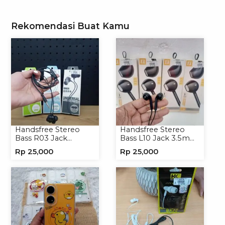
Rekomendasi Buat Kamu
Handsfree Stereo
Handsfree Stereo
Bass R03 Jack
Bass L10 Jack 3.5mm
3.5mm Headphone
Earphone Headset
Rp
25,000
Rp
25,000
Headset Earphone
Headphone