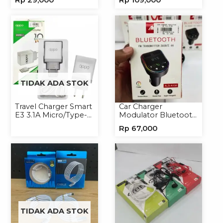
Rp
29,000
Rp
109,000
Earphone Headset
Headphone
TIDAK ADA STOK
Travel Charger Smart
Car Charger
E3 3.1A Micro/Type-C
Modulator Bluetooth
Universal
ALS-A136 Charger
Rp
67,000
Handphone
TIDAK ADA STOK