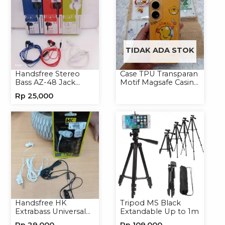
TIDAK ADA STOK
Handsfree Stereo
Case TPU Transparan
Bass AZ-48 Jack
Motif Magsafe Casing
3.5mm Earphone
Handphone Magsafe
Rp
25,000
Headset Headphone
Softcase
Handsfree HK
Tripod MS Black
Extrabass Universal
Extandable Up to 1m
Jack 3.5mm 891