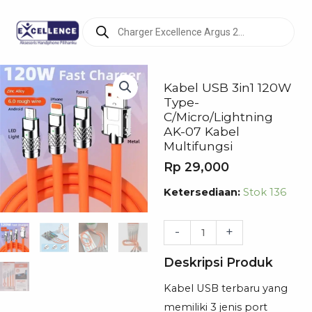
Products
search
Kabel USB 3in1 120W
Type-
C/Micro/Lightning
AK-07 Kabel
Multifungsi
Rp
29,000
Kuantitas
Ketersediaan:
Stok 136
Kabel
USB
-
+
3in1
Deskripsi Produk
120W
Type-
Kabel USB terbaru yang
C/Micro/Lightning
memiliki 3 jenis port