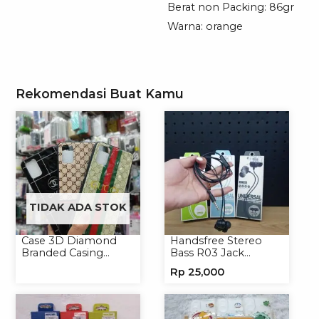
Berat non Packing: 86gr
Warna: orange
Rekomendasi Buat Kamu
TIDAK ADA STOK
Case 3D Diamond
Handsfree Stereo
Branded Casing
Bass R03 Jack
Handphone
3.5mm Headphone
Rp
25,000
Universal
Headset Earphone