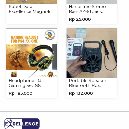
Kabel Data
Handsfree Stereo
Excellence Magnolia
Bass AZ-51 Jack
2.4A Micro/Type-C
3.5mm Earphone
Rp
25,000
Kabel Magnet
Headset
Headphone DJ
Portable Speaker
Gaming Sez 881
Bluetooth Box
Handsfree Earphone
TNS315 Speaker
Rp
185,000
Rp
132,000
Headset
Portable Wireless