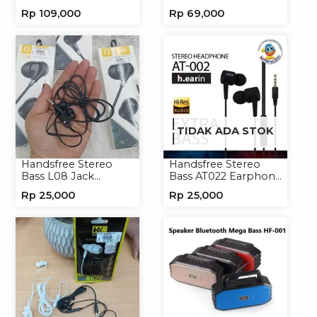
Micro/Type-C
Rp
109,000
Rp
69,000
TIDAK ADA STOK
Handsfree Stereo
Handsfree Stereo
Bass L08 Jack
Bass AT022 Earphone
3.5mm Earphone
Headset Headphone
Rp
25,000
Rp
25,000
Headphone