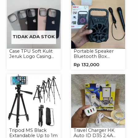
TIDAK ADA STOK
Case TPU Soft Kulit
Portable Speaker
Jeruk Logo Casing
Bluetooth Box
Handphone Softcase
TNS315 Speaker
Rp
132,000
Portable Wireless
Tripod MS Black
Travel Charger HK
Extandable Up to 1m
Auto ID D35 2.4A