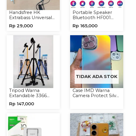
Handsfree HK
Portable Speaker
Extrabass Universal
Bluetooth HF001
Jack 3.5mm 891
Speaker Portable
Rp
29,000
Rp
165,000
Earphone Headset
Wireless
Headphone
TIDAK ADA STOK
Tripod Warna
Case IMD Warna
Extandable 3366
Camera Protect Silver
Tripod Handphone
Casing Handphone
Rp
147,000
Kamera
Hardcase Hologram