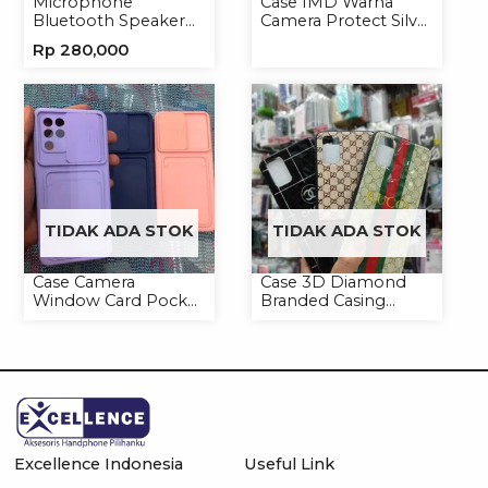
Microphone
Case IMD Warna
Bluetooth Speaker
Camera Protect Silver
YS10A Karaoke
Casing Handphone
Rp
280,000
Mikrofon Wireless
Hardcase Hologram
Tanpa Kabel
TIDAK ADA STOK
TIDAK ADA STOK
Case Camera
Case 3D Diamond
Window Card Pocket
Branded Casing
Casing Handphone
Handphone
Softcase
Universal
Excellence Indonesia
Useful Link