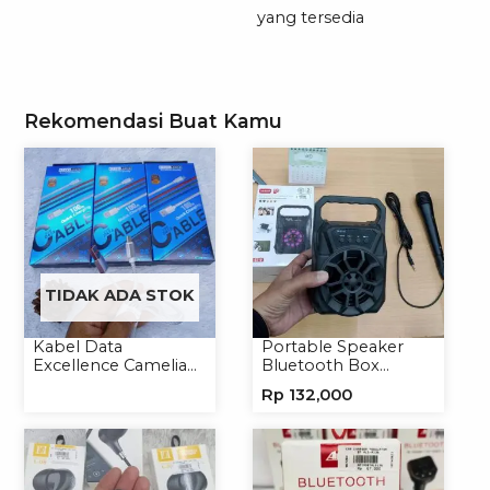
yang tersedia
Rekomendasi Buat Kamu
TIDAK ADA STOK
Kabel Data
Portable Speaker
Excellence Camelia
Bluetooth Box
Micro/Lightning/Type-
TNS315 Speaker
Rp
132,000
C
Portable Wireless