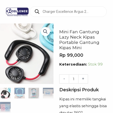
Products
search
Mini Fan Gantung
Lazy Neck Kipas
Portable Gantung
Kipas Mini
Rp
99,000
Kuantitas
Ketersediaan:
Stok 99
Mini
Fan
-
+
Gantung
Deskripsi Produk
Lazy
Neck
Kipas ini memiliki tangkai
Kipas
yang elastis sehingga bisa
Portable
diputar 360?