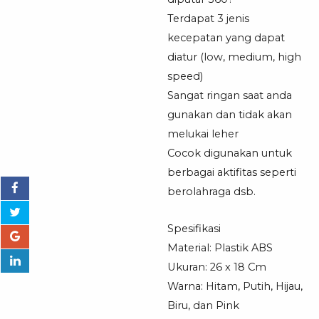
Gantung
Terdapat 3 jenis
Kipas
kecepatan yang dapat
Mini
diatur (low, medium, high
speed)
Sangat ringan saat anda
gunakan dan tidak akan
melukai leher
Cocok digunakan untuk
berbagai aktifitas seperti
berolahraga dsb.
Spesifikasi
Material: Plastik ABS
Ukuran: 26 x 18 Cm
Warna: Hitam, Putih, Hijau,
Biru, dan Pink