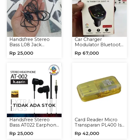
Handsfree Stereo
Car Charger
Bass L08 Jack
Modulator Bluetooth
3.5mm Earphone
ALS-A136 Charger
Rp
25,000
Rp
67,000
Headphone
Handphone
TIDAK ADA STOK
Handsfree Stereo
Card Reader Micro
Bass AT022 Earphone
Transparan PL400 Isi
Headset Headphone
8
Rp
25,000
Rp
42,000