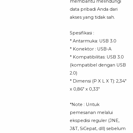
membantu melindungi
data pribadi Anda dari
akses yang tidak sah.
Spesifikasi :
* Antarmuka: USB 3.0
* Konektor : USB-A
* Kompatibilitas: USB 3.0
(kompatibel dengan USB
2.0)
* Dimensi (P X L X T): 2,34″
x 0,86″ x 0,33″
*Note : Untuk
pemesanan melalui
ekspedisi reguler (JNE,
J&T, SiCepat, dll) sebelum