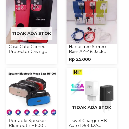
TIDAK ADA STOK
Case Cute Camera
Handsfree Stereo
Protector Casing
Bass AZ-48 Jack
Handphone Softcase
3.5mm Earphone
Rp
25,000
Headset Headphone
TIDAK ADA STOK
Portable Speaker
Travel Charger HK
Bluetooth HF001
Auto D59 1.2A