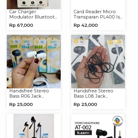
Car Charger
Card Reader Micro
Modulator Bluetooth
Transparan PL400 Isi
ALS-A136 Charger
8
Rp
67,000
Rp
42,000
Handphone
Handsfree Stereo
Handsfree Stereo
Bass R06 Jack
Bass L08 Jack
3.5mm Earphone
3.5mm Earphone
Rp
25,000
Rp
25,000
Headset Headphone
Headphone