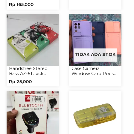
Speaker Portable
Micro/Type-C
Rp
165,000
Wireless
TIDAK ADA STOK
Handsfree Stereo
Case Camera
Bass AZ-51 Jack
Window Card Pocket
3.5mm Earphone
Casing Handphone
Rp
25,000
Headset
Softcase