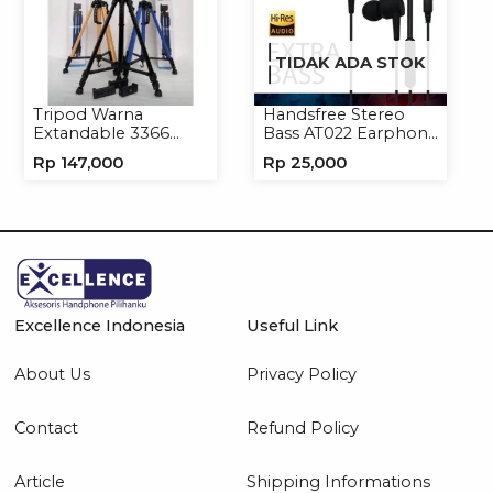
TIDAK ADA STOK
Tripod Warna
Handsfree Stereo
Extandable 3366
Bass AT022 Earphone
Tripod Handphone
Headset Headphone
Rp
147,000
Rp
25,000
Kamera
Excellence Indonesia
Useful Link
About Us
Privacy Policy
Contact
Refund Policy
Article
Shipping Informations