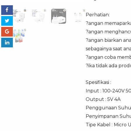
Perhatian:
?angan memaparkan
?angan menghancu
?angan biarkan ana
sebagainya saat an
?angan coba membo
?ika tidak ada pro
Spesifikasi :
Input : 100-240V 5
Output : 5V 4A
Penggunaan Suhu
Penyimpanan Suhu
Tipe Kabel : Micro