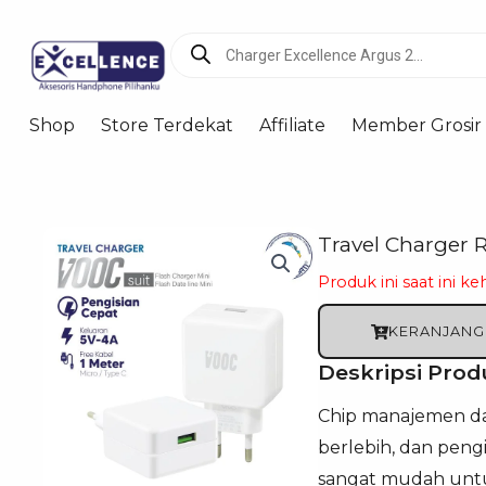
Products
search
Shop
Store Terdekat
Affiliate
Member Grosir
Travel Charger 
Produk ini saat ini ke
KERANJANG
Deskripsi Prod
Chip manajemen da
berlebih, dan peng
sangat mudah untu