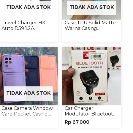
TIDAK ADA STOK
TIDAK ADA STOK
Travel Charger HK
Case TPU Solid Matte
Auto D59 1.2A
Warna Casing
Micro/Type-C
Handphone Softcase
TIDAK ADA STOK
Case Camera Window
Car Charger
Card Pocket Casing
Modulator Bluetooth
Handphone Softcase
ALS-A136 Charger
Rp
67,000
Handphone