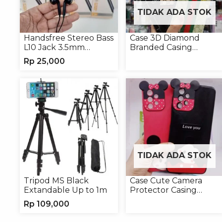
TIDAK ADA STOK
Handsfree Stereo Bass
Case 3D Diamond
L10 Jack 3.5mm
Branded Casing
Earphone Headset
Handphone Universal
Rp
25,000
Headphone
TIDAK ADA STOK
Tripod MS Black
Case Cute Camera
Extandable Up to 1m
Protector Casing
Handphone Softcase
Rp
109,000