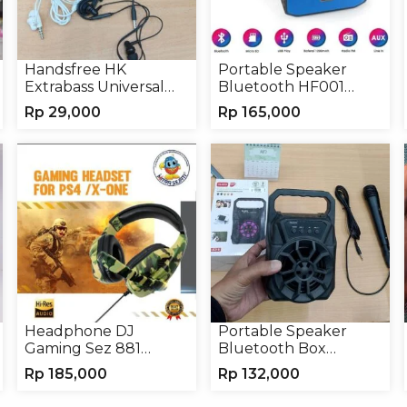
Handsfree HK
Portable Speaker
Extrabass Universal
Bluetooth HF001
Jack 3.5mm 891
Speaker Portable
Rp
29,000
Rp
165,000
Earphone Headset
Wireless
Headphone
Headphone DJ
Portable Speaker
Gaming Sez 881
Bluetooth Box
Handsfree Earphone
TNS315 Speaker
Rp
185,000
Rp
132,000
Headset
Portable Wireless