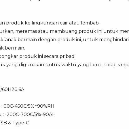
 produk ke lingkungan cair atau lembab.
rkan, meremas atau membuang produk ini untuk meng
k-anak bermain dengan produk ini, untuk menghindari 
ak bermain.
ngkar produk ini secara pribadi
duk yang digunakan untuk waktu yang lama, harap simpa
0/60H20.6A
 : 00C-450C/5%~90%RH
 : -200C-700C/5%-90AH
 USB & Type-C