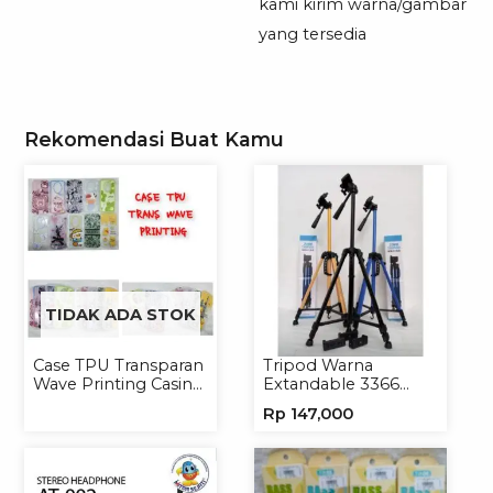
kami kirim warna/gambar
yang tersedia
Rekomendasi Buat Kamu
TIDAK ADA STOK
Case TPU Transparan
Tripod Warna
Wave Printing Casing
Extandable 3366
Handphone Softcase
Tripod Handphone
Rp
147,000
Kamera