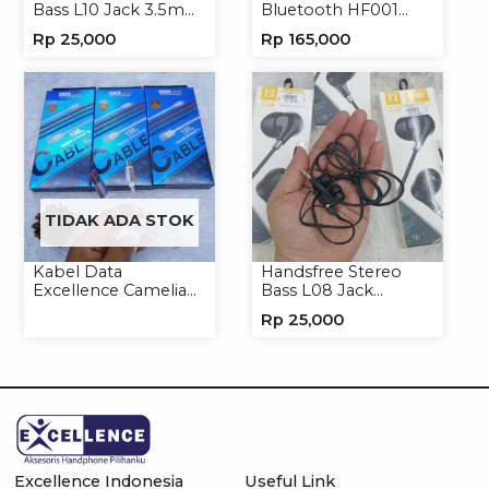
Bass L10 Jack 3.5mm
Bluetooth HF001
Earphone Headset
Speaker Portable
Rp
25,000
Rp
165,000
Headphone
Wireless
TIDAK ADA STOK
Kabel Data
Handsfree Stereo
Excellence Camelia
Bass L08 Jack
Micro/Lightning/Type-
3.5mm Earphone
Rp
25,000
C
Headphone
Excellence Indonesia
Useful Link