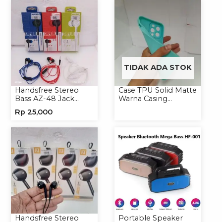
Softcase
TIDAK ADA STOK
Handsfree Stereo
Case TPU Solid Matte
Bass AZ-48 Jack
Warna Casing
3.5mm Earphone
Handphone Softcase
Rp
25,000
Headset Headphone
Handsfree Stereo
Portable Speaker