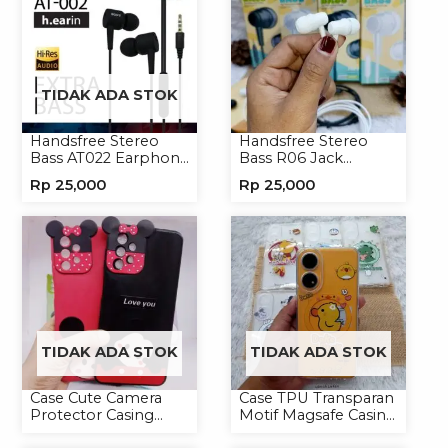
TIDAK ADA STOK
Handsfree Stereo
Handsfree Stereo
Bass AT022 Earphone
Bass R06 Jack
Headset Headphone
3.5mm Earphone
Rp
25,000
Rp
25,000
Headset Headphone
TIDAK ADA STOK
TIDAK ADA STOK
Case Cute Camera
Case TPU Transparan
Protector Casing
Motif Magsafe Casing
Handphone Softcase
Handphone Magsafe