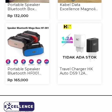
Portable Speaker
Kabel Data
Bluetooth Box
Excellence Magnolia
TNS315 Speaker
2.4A Micro/Type-C
Rp
132,000
Portable Wireless
Kabel Magnet
TIDAK ADA STOK
Portable Speaker
Travel Charger HK
Bluetooth HF001
Auto D59 1.2A
Speaker Portable
Micro/Type-C
Rp
165,000
Wireless