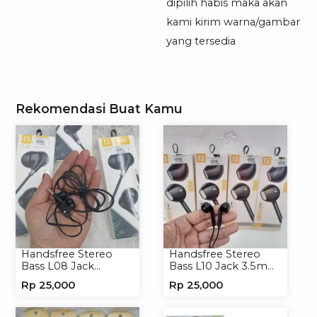
dipilih habis maka akan
kami kirim warna/gambar
yang tersedia
Rekomendasi Buat Kamu
Handsfree Stereo
Handsfree Stereo
Bass L08 Jack
Bass L10 Jack 3.5mm
3.5mm Earphone
Earphone Headset
Rp
25,000
Rp
25,000
Headphone
Headphone