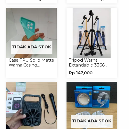
Handphone
Universal
Universal
TIDAK ADA STOK
Case TPU Solid Matte
Tripod Warna
Warna Casing
Extandable 3366
Handphone Softcase
Tripod Handphone
Rp
147,000
Kamera
TIDAK ADA STOK