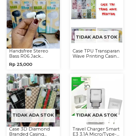
TIDAK ADA STOK
Handsfree Stereo
Case TPU Transparan
Bass R06 Jack
Wave Printing Casing
3.5mm Earphone
Handphone Softcase
Rp
25,000
Headset Headphone
TIDAK ADA STOK
TIDAK ADA STOK
Case 3D Diamond
Travel Charger Smart
Branded Casing
E3 3.1A Micro/Type-C