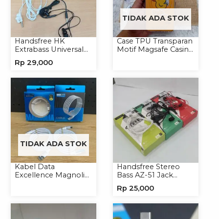
TIDAK ADA STOK
Handsfree HK
Case TPU Transparan
Extrabass Universal
Motif Magsafe Casing
Jack 3.5mm 891
Handphone Magsafe
Rp
29,000
Earphone Headset
Softcase
Headphone
TIDAK ADA STOK
Kabel Data
Handsfree Stereo
Excellence Magnolia
Bass AZ-51 Jack
2.4A Micro/Type-C
3.5mm Earphone
Rp
25,000
Kabel Magnet
Headset