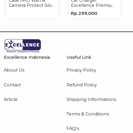
Case IMD Warna
Car Charger
Camera Protect Silver
Excellence Premium
Casing Handphone
4in1 120W Charger
Rp
299,000
Hardcase Hologram
Handphone
Excellence Indonesia
Useful Link
About Us
Privacy Policy
Contact
Refund Policy
Article
Shipping Informations
Terms & Conditions
FAQ’s