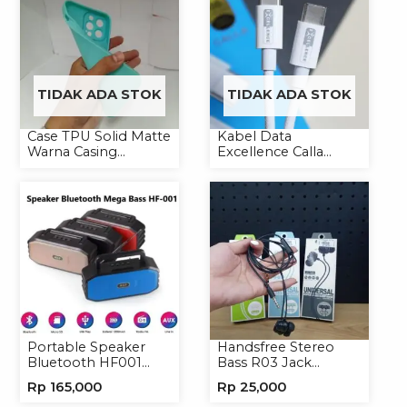
TIDAK ADA STOK
TIDAK ADA STOK
Case TPU Solid Matte
Kabel Data
Warna Casing
Excellence Calla
Handphone Softcase
27W-66W C to
Lightning/Type-C to
Type-C
Portable Speaker
Handsfree Stereo
Bluetooth HF001
Bass R03 Jack
Speaker Portable
3.5mm Headphone
Rp
165,000
Rp
25,000
Wireless
Headset Earphone