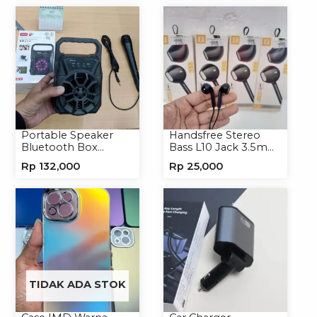
Portable Speaker
Handsfree Stereo
Bluetooth Box
Bass L10 Jack 3.5mm
TNS315 Speaker
Earphone Headset
Rp
132,000
Rp
25,000
Portable Wireless
Headphone
TIDAK ADA STOK