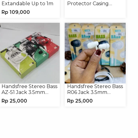
Extandable Up to 1m
Protector Casing
Handphone Softcase
Rp
109,000
Handsfree Stereo Bass
Handsfree Stereo Bass
AZ-51 Jack 3.5mm
R06 Jack 3.5mm
Earphone Headset
Earphone Headset
Rp
25,000
Rp
25,000
Headphone