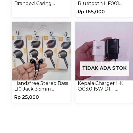
Branded Casing
Bluetooth HF001
Handphone Universal
Speaker Portable
Rp
165,000
Wireless
TIDAK ADA STOK
Handsfree Stereo Bass
Kepala Charger HK
L10 Jack 3.5mm
QC3.0 15W D11 1
Earphone Headset
USB/Isi 12
Rp
25,000
Headphone