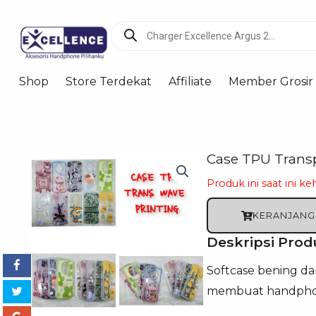
Products
search
Shop
Store Terdekat
Affiliate
Member Grosir
Case TPU Trans
Produk ini saat ini ke
KERANJANG
Deskripsi Prod
Softcase bening da
membuat handphone 