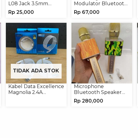
L08 Jack 3.5mm
Modulator Bluetooth
Earphone Headphone
ALS-A136 Charger
Rp
25,000
Rp
67,000
Handphone
TIDAK ADA STOK
Kabel Data Excellence
Microphone
Magnolia 2.4A
Bluetooth Speaker
Micro/Type-C Kabel
YS10A Karaoke
Rp
280,000
Magnet
Mikrofon Wireless
Tanpa Kabel