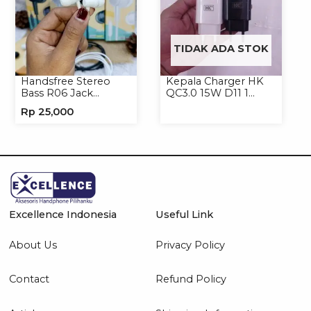
TIDAK ADA STOK
Handsfree Stereo
Kepala Charger HK
Bass R06 Jack
QC3.0 15W D11 1
3.5mm Earphone
USB/Isi 12
Rp
25,000
Headset Headphone
Excellence Indonesia
Useful Link
About Us
Privacy Policy
Contact
Refund Policy