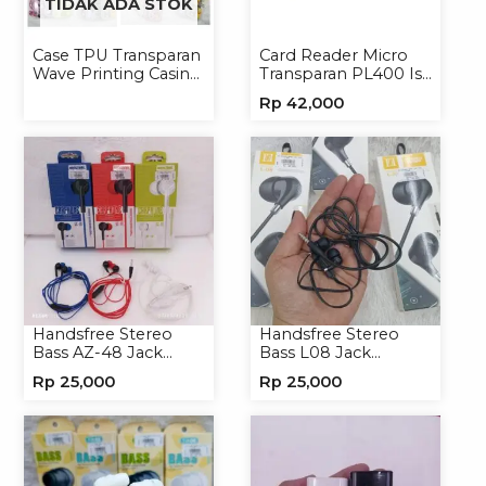
TIDAK ADA STOK
Case TPU Transparan
Card Reader Micro
Wave Printing Casing
Transparan PL400 Isi
Handphone Softcase
8
Rp
42,000
Handsfree Stereo
Handsfree Stereo
Bass AZ-48 Jack
Bass L08 Jack
3.5mm Earphone
3.5mm Earphone
Rp
25,000
Rp
25,000
Headset Headphone
Headphone