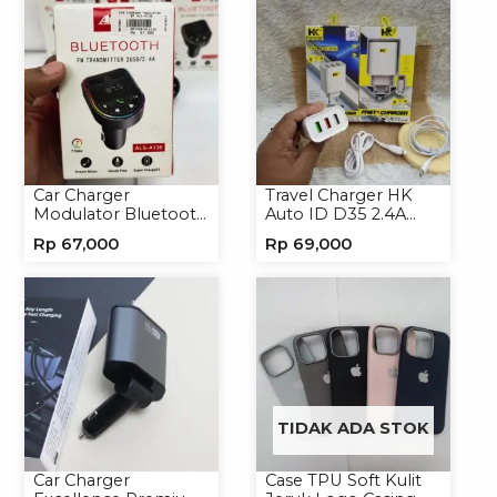
Car Charger
Travel Charger HK
Modulator Bluetooth
Auto ID D35 2.4A
ALS-A136 Charger
Micro/Type-C
Rp
67,000
Rp
69,000
Handphone
TIDAK ADA STOK
Car Charger
Case TPU Soft Kulit