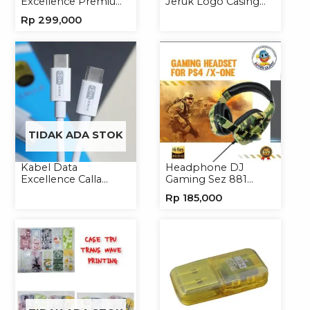
Excellence Premium
Jeruk Logo Casing
4in1 120W Charger
Handphone Softcase
Rp
299,000
Handphone
TIDAK ADA STOK
Kabel Data
Headphone DJ
Excellence Calla
Gaming Sez 881
27W-66W C to
Handsfree Earphone
Rp
185,000
Lightning/Type-C to
Headset
Type-C