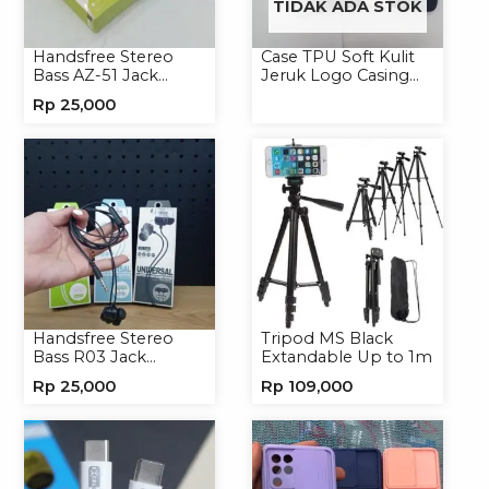
TIDAK ADA STOK
Handsfree Stereo
Case TPU Soft Kulit
Bass AZ-51 Jack
Jeruk Logo Casing
3.5mm Earphone
Handphone Softcase
Rp
25,000
Headset
Handsfree Stereo
Tripod MS Black
Bass R03 Jack
Extandable Up to 1m
3.5mm Headphone
Rp
25,000
Rp
109,000
Headset Earphone