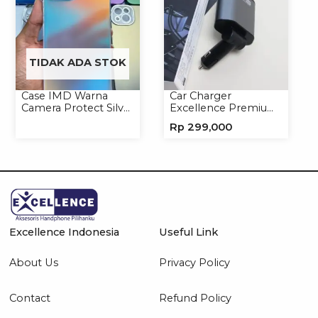
TIDAK ADA STOK
Case IMD Warna
Car Charger
Camera Protect Silver
Excellence Premium
Casing Handphone
4in1 120W Charger
Rp
299,000
Hardcase Hologram
Handphone
Excellence Indonesia
Useful Link
About Us
Privacy Policy
Contact
Refund Policy