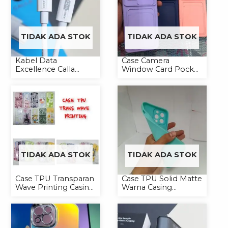
TIDAK ADA STOK
TIDAK ADA STOK
Kabel Data
Case Camera
Excellence Calla
Window Card Pocket
27W-66W C to
Casing Handphone
Lightning/Type-C to
Softcase
Type-C
TIDAK ADA STOK
TIDAK ADA STOK
Case TPU Transparan
Case TPU Solid Matte
Wave Printing Casing
Warna Casing
Handphone Softcase
Handphone Softcase