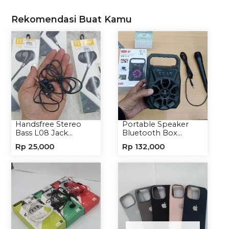
Rekomendasi Buat Kamu
Handsfree Stereo
Portable Speaker
Bass L08 Jack
Bluetooth Box
3.5mm Earphone
TNS315 Speaker
Rp
25,000
Rp
132,000
Headphone
Portable Wireless