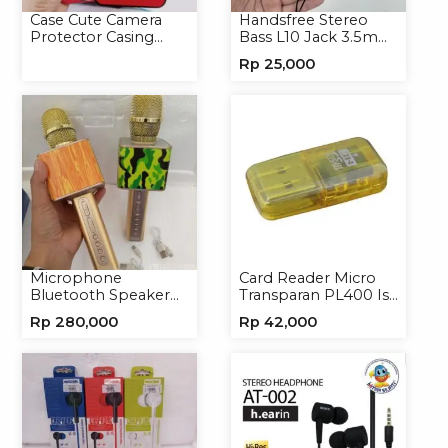
Case Cute Camera
Handsfree Stereo
Protector Casing
Bass L10 Jack 3.5mm
Handphone Softcase
Earphone Headset
Rp
25,000
Headphone
Microphone
Card Reader Micro
Bluetooth Speaker
Transparan PL400 Isi
YS10A Karaoke
8
Rp
280,000
Rp
42,000
Mikrofon Wireless
Tanpa Kabel