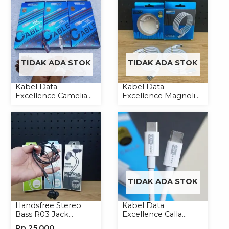
TIDAK ADA STOK
TIDAK ADA STOK
Kabel Data
Kabel Data
Excellence Camelia
Excellence Magnolia
Micro/Lightning/Type-
2.4A Micro/Type-C
C
Kabel Magnet
TIDAK ADA STOK
Handsfree Stereo
Kabel Data
Bass R03 Jack
Excellence Calla
3.5mm Headphone
27W-66W C to
Rp
25,000