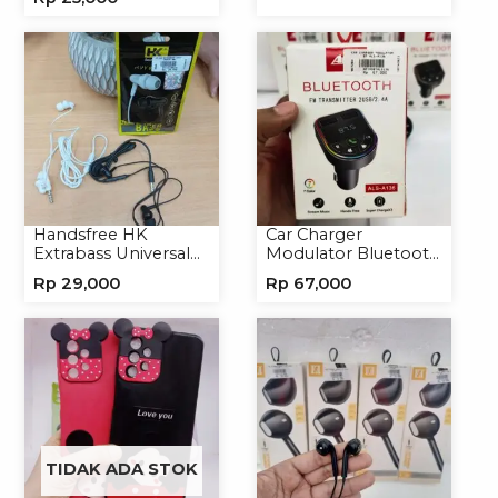
Headset Earphone
Lightning/Type-C to
Type-C
Handsfree HK
Car Charger
Extrabass Universal
Modulator Bluetooth
Jack 3.5mm 891
ALS-A136 Charger
Rp
29,000
Rp
67,000
Earphone Headset
Handphone
Headphone
TIDAK ADA STOK