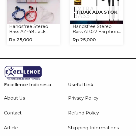
TIDAK ADA STOK
Handsfree Stereo
Handsfree Stereo
Bass AZ-48 Jack
Bass AT022 Earphone
3.5mm Earphone
Headset Headphone
Rp
25,000
Rp
25,000
Headset Headphone
Excellence Indonesia
Useful Link
About Us
Privacy Policy
Contact
Refund Policy
Article
Shipping Informations