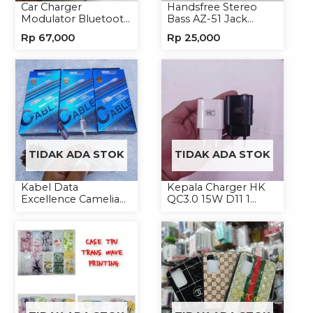
Car Charger
Handsfree Stereo
Modulator Bluetooth
Bass AZ-51 Jack
ALS-A136 Charger
3.5mm Earphone
Rp
67,000
Rp
25,000
Handphone
Headset
TIDAK ADA STOK
TIDAK ADA STOK
Kabel Data
Kepala Charger HK
Excellence Camelia
QC3.0 15W D11 1
Micro/Lightning/Type-
USB/Isi 12
C