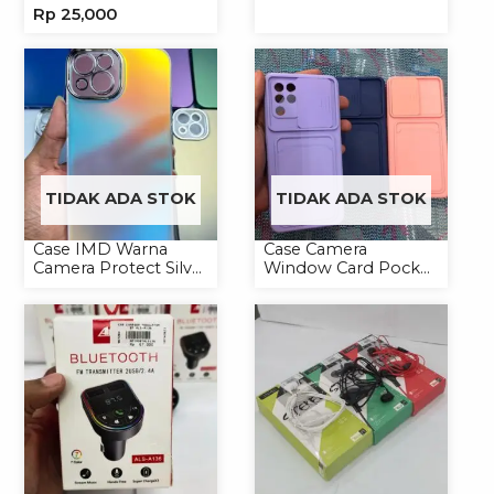
Headset Headphone
Universal
Rp
25,000
TIDAK ADA STOK
TIDAK ADA STOK
Case IMD Warna
Case Camera
Camera Protect Silver
Window Card Pocket
Casing Handphone
Casing Handphone
Hardcase Hologram
Softcase