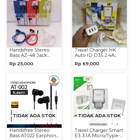
Handsfree Stereo
Travel Charger HK
Bass AZ-48 Jack
Auto ID D35 2.4A
3.5mm Earphone
Micro/Type-C
Rp
25,000
Rp
69,000
Headset Headphone
TIDAK ADA STOK
TIDAK ADA STOK
Handsfree Stereo
Travel Charger Smart
Bass AT022 Earphone
E3 3.1A Micro/Type-C