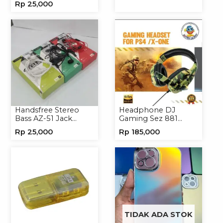
Rp
25,000
Headset Headphone
Handsfree Stereo
Headphone DJ
Bass AZ-51 Jack
Gaming Sez 881
3.5mm Earphone
Handsfree Earphone
Rp
25,000
Rp
185,000
Headset
Headset
TIDAK ADA STOK