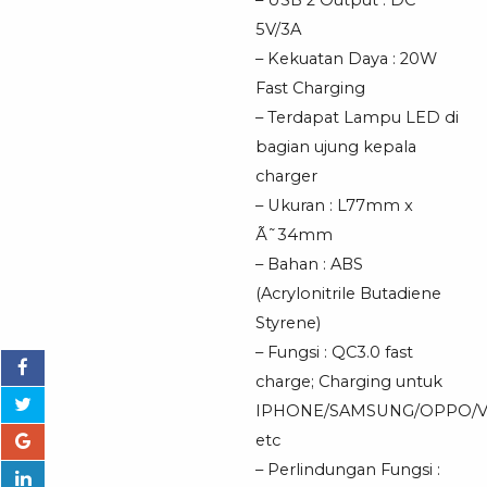
5V/3A
– Kekuatan Daya : 20W
Fast Charging
– Terdapat Lampu LED di
bagian ujung kepala
charger
– Ukuran : L77mm x
Ã˜34mm
– Bahan : ABS
(Acrylonitrile Butadiene
Styrene)
– Fungsi : QC3.0 fast
charge; Charging untuk
IPHONE/SAMSUNG/OPPO/V
etc
– Perlindungan Fungsi :