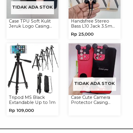
TIDAK ADA STOK
Case TPU Soft Kulit
Handsfree Stereo
Jeruk Logo Casing
Bass L10 Jack 3.5mm
Handphone Softcase
Earphone Headset
Rp
25,000
Headphone
TIDAK ADA STOK
Tripod MS Black
Case Cute Camera
Extandable Up to 1m
Protector Casing
Handphone Softcase
Rp
109,000