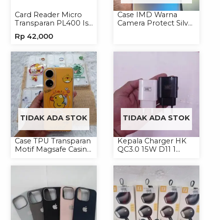
Card Reader Micro
Case IMD Warna
Transparan PL400 Isi
Camera Protect Silver
8
Casing Handphone
Rp
42,000
Hardcase Hologram
TIDAK ADA STOK
TIDAK ADA STOK
Case TPU Transparan
Kepala Charger HK
Motif Magsafe Casing
QC3.0 15W D11 1
Handphone Magsafe
USB/Isi 12
Softcase