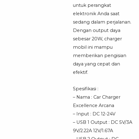
untuk perangkat
elektronik Anda saat
sedang dalam perjalanan.
Dengan output daya
sebesar 20W, charger
mobil ini mampu
memberikan pengisian
daya yang cepat dan
efektif.
Spesifikasi :
– Nama : Car Charger
Excellence Arcana
– Input : DC 12-24V
– USB 1 Output : DC 5V/3A
9V/2.22A 12V/1.67A
– USB 2 Output : DC