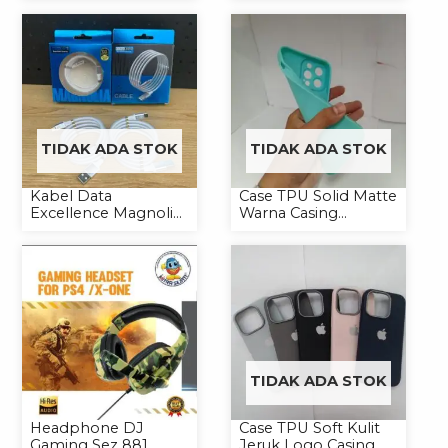
C
TIDAK ADA STOK
TIDAK ADA STOK
Kabel Data
Case TPU Solid Matte
Excellence Magnolia
Warna Casing
2.4A Micro/Type-C
Handphone Softcase
Kabel Magnet
TIDAK ADA STOK
Headphone DJ
Case TPU Soft Kulit
Gaming Sez 881
Jeruk Logo Casing