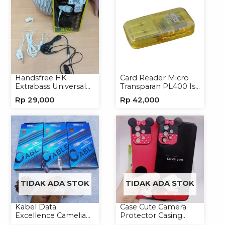
Handsfree HK
Card Reader Micro
Extrabass Universal
Transparan PL400 Isi
Jack 3.5mm 891
8
Rp
29,000
Rp
42,000
Earphone Headset
Headphone
TIDAK ADA STOK
TIDAK ADA STOK
Kabel Data
Case Cute Camera
Excellence Camelia
Protector Casing
Micro/Lightning/Type-
Handphone Softcase