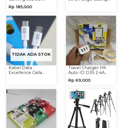
Handsfree Earphone
Handphone Softcase
Rp
185,000
Headset
TIDAK ADA STOK
Kabel Data
Travel Charger HK
Excellence Calla
Auto ID D35 2.4A
27W-66W C to
Micro/Type-C
Rp
69,000
Lightning/Type-C to
Type-C