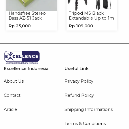
Handsfree Stereo
Tripod MS Black
Bass AZ-51 Jack
Extandable Up to 1m
3.5mm Earphone
Rp
25,000
Rp
109,000
Headset
Excellence Indonesia
Useful Link
About Us
Privacy Policy
Contact
Refund Policy
Article
Shipping Informations
Terms & Conditions