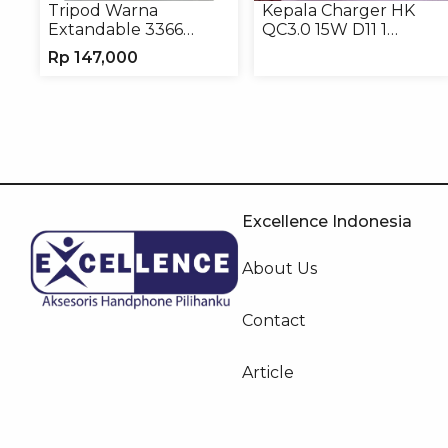
Tripod Warna
Kepala Charger HK
Extandable 3366
QC3.0 15W D11 1
Tripod Handphone
USB/Isi 12
Rp
147,000
Kamera
Excellence Indonesia
About Us
Contact
Article