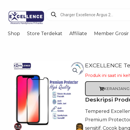
Products
search
Shop
Store Terdekat
Affiliate
Member Grosir
EXCELLENCE Tem
Produk ini saat ini ke
KERANJANG
Deskripsi Prod
Tempered Excellen
Premium Protector H
sensitif. Cocok ba