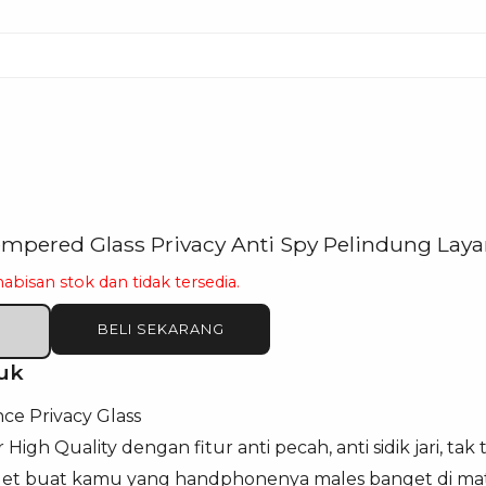
pered Glass Privacy Anti Spy Pelindung Lay
habisan stok dan tidak tersedia.
BELI SEKARANG
uk
ce Privacy Glass
igh Quality dengan fitur anti pecah, anti sidik jari, tak
nget buat kamu yang handphonenya males banget di mata