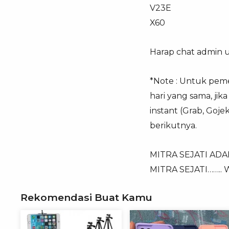
V23E
X60
Harap chat admin 
*Note : Untuk pemes
hari yang sama, ji
instant (Grab, Goj
berikutnya.
MITRA SEJATI AD
MITRA SEJATI……..
Rekomendasi Buat Kamu