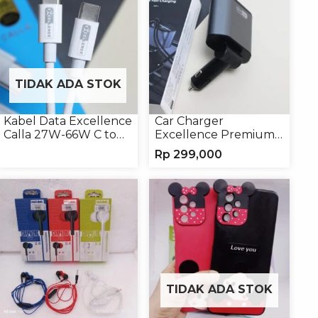
TIDAK ADA STOK
Kabel Data Excellence
Car Charger
Calla 27W-66W C to
Excellence Premium
Lightning/Type-C to
4in1 120W Charger
Rp
299,000
Type-C
Handphone
TIDAK ADA STOK