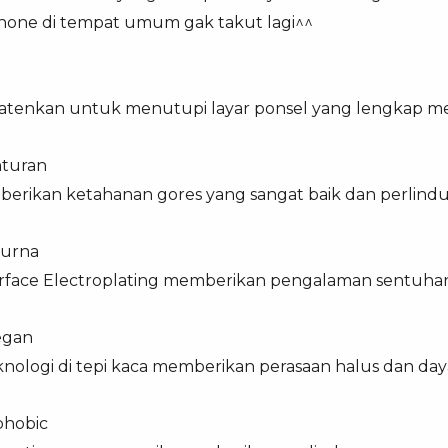
one di tempat umum gak takut lagi^^
patenkan untuk menutupi layar ponsel yang lengkap me
nturan
erikan ketahanan gores yang sangat baik dan perlind
purna
rface Electroplating memberikan pengalaman sentuhan 
egan
ologi di tepi kaca memberikan perasaan halus dan day
phobic