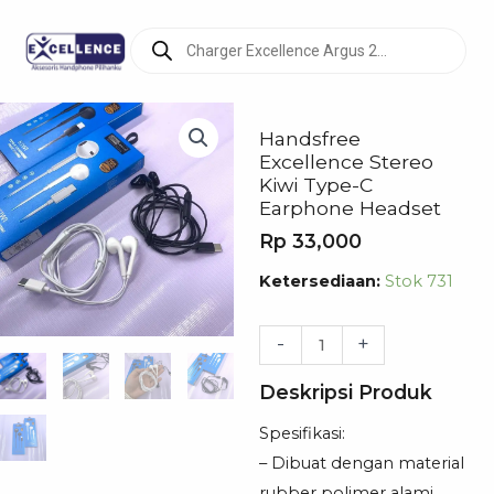
Products
search
Handsfree
Excellence Stereo
Kiwi Type-C
Earphone Headset
Rp
33,000
Kuantitas
Ketersediaan:
Stok 731
Handsfree
Excellence
-
+
Stereo
Deskripsi Produk
Kiwi
Type-
Spesifikasi:
C
– Dibuat dengan material
Earphone
rubber polimer alami