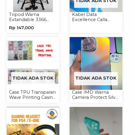
TIDAK ADA STOK
Tripod Warna
Kabel Data
Extandable 3366
Excellence Calla
Tripod Handphone
27W-66W C to
Rp
147,000
Kamera
Lightning/Type-C to
Type-C
TIDAK ADA STOK
TIDAK ADA STOK
Case TPU Transparan
Case IMD Warna
Wave Printing Casing
Camera Protect Silver
Handphone Softcase
Casing Handphone
Hardcase Hologram