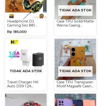
TIDAK ADA STOK
Headphone DJ
Case TPU Solid Matte
Gaming Sez 881
Warna Casing
Handsfree Earphone
Handphone Softcase
Rp
185,000
Headset
TIDAK ADA STOK
TIDAK ADA STOK
Travel Charger HK
Case TPU Transparan
Auto D59 1.2A
Motif Magsafe Casing
Micro/Type-C
Handphone Magsafe
Softcase