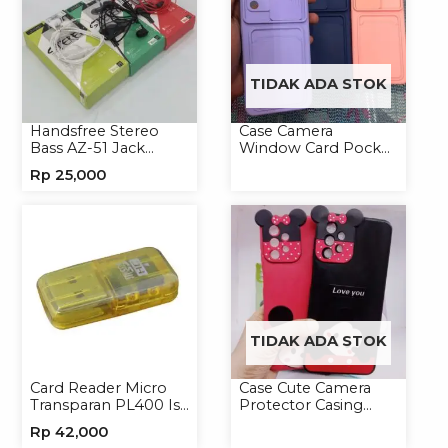
TIDAK ADA STOK
Handsfree Stereo
Case Camera
Bass AZ-51 Jack
Window Card Pocket
3.5mm Earphone
Casing Handphone
Rp
25,000
Headset
Softcase
TIDAK ADA STOK
Card Reader Micro
Case Cute Camera
Transparan PL400 Isi
Protector Casing
8
Handphone Softcase
Rp
42,000