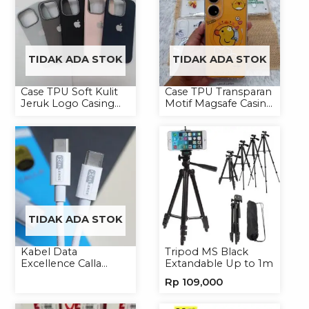
TIDAK ADA STOK
TIDAK ADA STOK
Case TPU Soft Kulit
Case TPU Transparan
Jeruk Logo Casing
Motif Magsafe Casing
Handphone Softcase
Handphone Magsafe
Softcase
TIDAK ADA STOK
Kabel Data
Tripod MS Black
Excellence Calla
Extandable Up to 1m
27W-66W C to
Rp
109,000
Lightning/Type-C to
Type-C