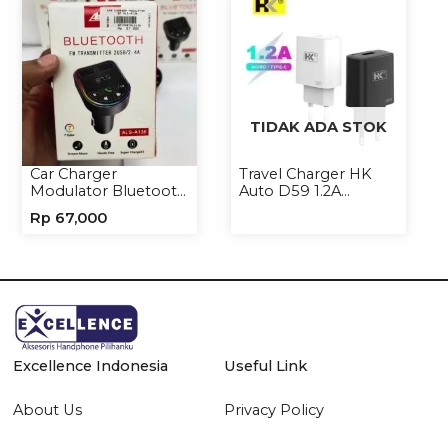
TIDAK ADA STOK
Car Charger
Travel Charger HK
Modulator Bluetooth
Auto D59 1.2A
ALS-A136 Charger
Micro/Type-C
Rp
67,000
Handphone
Excellence Indonesia
Useful Link
About Us
Privacy Policy