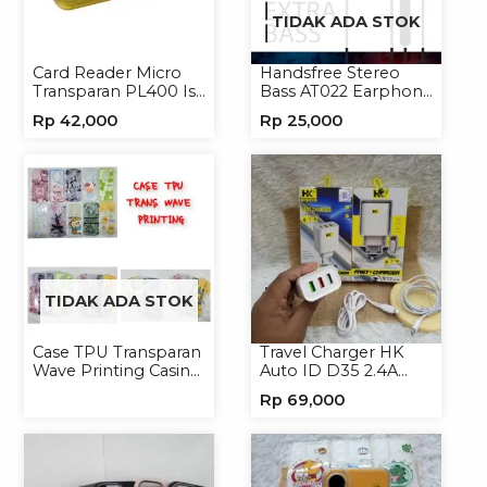
TIDAK ADA STOK
Card Reader Micro
Handsfree Stereo
Transparan PL400 Isi
Bass AT022 Earphone
8
Headset Headphone
Rp
42,000
Rp
25,000
TIDAK ADA STOK
Case TPU Transparan
Travel Charger HK
Wave Printing Casing
Auto ID D35 2.4A
Handphone Softcase
Micro/Type-C
Rp
69,000