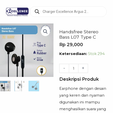
Products
search
Handsfree Stereo
Bass L07 Type C
Rp
29,000
Kuantitas
Ketersediaan:
Stok 294
Handsfree
Stereo
-
+
Bass
Deskripsi Produk
L07
Type
Earphone dengan desain
C
yang keren dan nyaman
digunakan ini mampu
menghasilkan suara yang