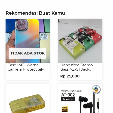
Rekomendasi Buat Kamu
TIDAK ADA STOK
Case IMD Warna
Handsfree Stereo
Camera Protect Silver
Bass AZ-51 Jack
Casing Handphone
3.5mm Earphone
Rp
25,000
Hardcase Hologram
Headset