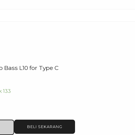
o Bass L10 for Type C
k 133
BELI SEKARANG