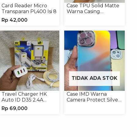
Card Reader Micro
Case TPU Solid Matte
Transparan PL400 Isi 8
Warna Casing
Handphone Softcase
Rp
42,000
TIDAK ADA STOK
Travel Charger HK
Case IMD Warna
Auto ID D35 2.4A
Camera Protect Silver
Micro/Type-C
Casing Handphone
Rp
69,000
Hardcase Hologram