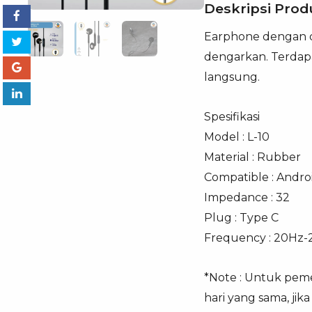
Deskripsi Prod
Type
Earphone dengan d
C
dengarkan. Terdap
langsung.
Spesifikasi
Model : L-10
Material : Rubber
Compatible : Andro
Impedance : 32
Plug : Type C
Frequency : 20Hz
*Note : Untuk pemes
hari yang sama, ji