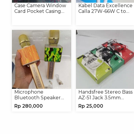
Case Camera Window
Kabel Data Excellence
Card Pocket Casing
Calla 27W-66W C to
Handphone Softcase
Lightning/Type-C to
Type-C
Microphone
Handsfree Stereo Bass
Bluetooth Speaker
AZ-51 Jack 3.5mm
YS10A Karaoke
Earphone Headset
Rp
280,000
Rp
25,000
Mikrofon Wireless
Tanpa Kabel