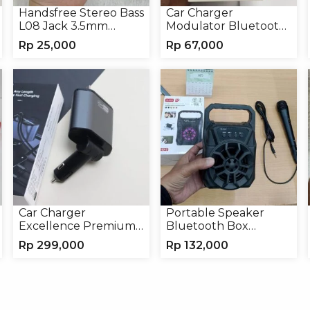
Handsfree Stereo Bass
Car Charger
L08 Jack 3.5mm
Modulator Bluetooth
Earphone Headphone
ALS-A136 Charger
Rp
25,000
Rp
67,000
Handphone
Car Charger
Portable Speaker
Excellence Premium
Bluetooth Box
4in1 120W Charger
TNS315 Speaker
Rp
299,000
Rp
132,000
Handphone
Portable Wireless