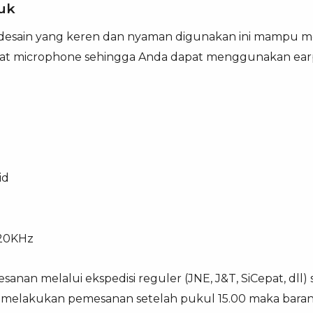
uk
esain yang keren dan nyaman digunakan ini mampu m
at microphone sehingga Anda dapat menggunakan earp
id
-20KHz
anan melalui ekspedisi reguler (JNE, J&T, SiCepat, dll)
ka melakukan pemesanan setelah pukul 15.00 maka baran