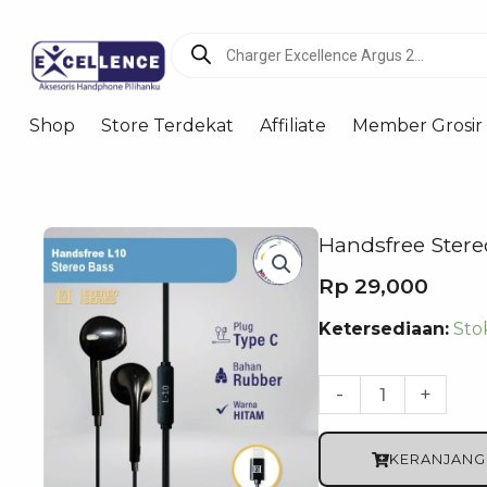
Products
search
Shop
Store Terdekat
Affiliate
Member Grosir
Handsfree Stere
Rp
29,000
Kuantitas
Ketersediaan:
Sto
Handsfree
Stereo
-
+
Bass
L10
KERANJANG
for