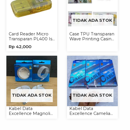
TIDAK ADA STOK
Card Reader Micro
Case TPU Transparan
Transparan PL400 Isi
Wave Printing Casing
8
Handphone Softcase
Rp
42,000
TIDAK ADA STOK
TIDAK ADA STOK
Kabel Data
Kabel Data
Excellence Magnolia
Excellence Camelia
2.4A Micro/Type-C
Micro/Lightning/Type-
Kabel Magnet
C