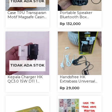
TIDAK ADA STOK
Case TPU Transparan
Portable Speaker
Motif Magsafe Casing
Bluetooth Box
Handphone Magsafe
TNS315 Speaker
Rp
132,000
Softcase
Portable Wireless
TIDAK ADA STOK
Kepala Charger HK
Handsfree HK
QC3.0 15W D11 1
Extrabass Universal
USB/Isi 12
Jack 3.5mm 891
Rp
29,000
Earphone Headset
Headphone