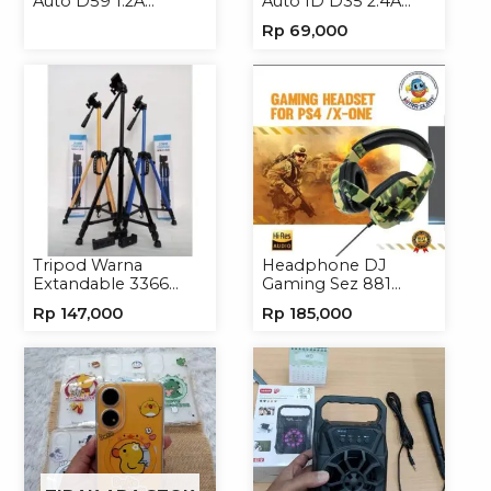
Auto D59 1.2A
Auto ID D35 2.4A
Micro/Type-C
Micro/Type-C
Rp
69,000
Tripod Warna
Headphone DJ
Extandable 3366
Gaming Sez 881
Tripod Handphone
Handsfree Earphone
Rp
147,000
Rp
185,000
Kamera
Headset