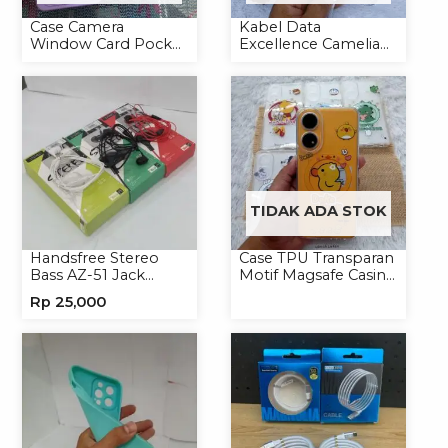
Case Camera
Kabel Data
Window Card Pocket
Excellence Camelia
Casing Handphone
Micro/Lightning/Type-
Softcase
C
TIDAK ADA STOK
Handsfree Stereo
Case TPU Transparan
Bass AZ-51 Jack
Motif Magsafe Casing
3.5mm Earphone
Handphone Magsafe
Rp
25,000
Headset
Softcase