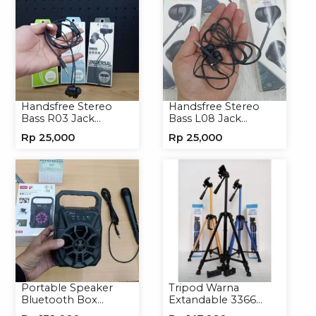
Handsfree Stereo
Handsfree Stereo
Bass R03 Jack
Bass L08 Jack
3.5mm Headphone
3.5mm Earphone
Rp
25,000
Rp
25,000
Headset Earphone
Headphone
Portable Speaker
Tripod Warna
Bluetooth Box
Extandable 3366
TNS315 Speaker
Tripod Handphone