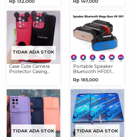
Rp
132,000
Rp
147,000
Portable Wireless
Kamera
TIDAK ADA STOK
Case Cute Camera
Portable Speaker
Protector Casing
Bluetooth HF001
Handphone Softcase
Speaker Portable
Rp
165,000
Wireless
TIDAK ADA STOK
TIDAK ADA STOK