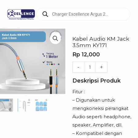
Products
search
Kabel Audio KM Jack
3.5mm KY171
Rp
12,000
Kuantitas
-
+
Kabel
Deskripsi Produk
Audio
KM
Fitur :
Jack
– Digunakan untuk
3.5mm
mengkoneksi perangkat
KY171
Audio seperti headphone,
speaker, Amplifier, dll.
– Kompatibel dengan