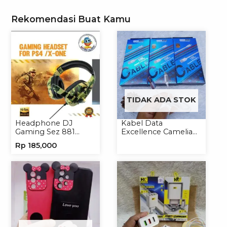
Rekomendasi Buat Kamu
TIDAK ADA STOK
Headphone DJ
Kabel Data
Gaming Sez 881
Excellence Camelia
Handsfree Earphone
Micro/Lightning/Type-
Rp
185,000
Headset
C