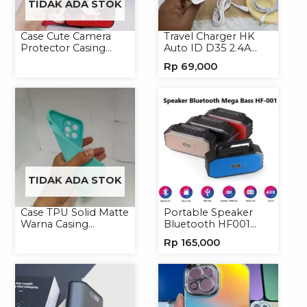
TIDAK ADA STOK
Case Cute Camera
Travel Charger HK
Protector Casing
Auto ID D35 2.4A
Handphone Softcase
Micro/Type-C
Rp
69,000
TIDAK ADA STOK
Case TPU Solid Matte
Portable Speaker
Warna Casing
Bluetooth HF001
Handphone Softcase
Speaker Portable
Rp
165,000
Wireless