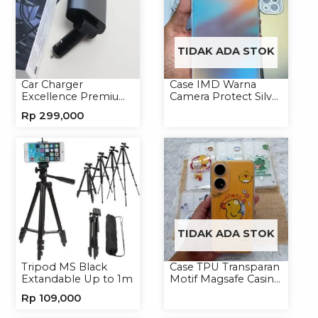
TIDAK ADA STOK
Car Charger
Case IMD Warna
Excellence Premium
Camera Protect Silver
4in1 120W Charger
Casing Handphone
Rp
299,000
Handphone
Hardcase Hologram
TIDAK ADA STOK
Tripod MS Black
Case TPU Transparan
Extandable Up to 1m
Motif Magsafe Casing
Handphone Magsafe
Rp
109,000
Softcase