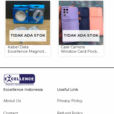
TIDAK ADA STOK
TIDAK ADA STOK
Kabel Data
Case Camera
Excellence Magnolia
Window Card Pocket
2.4A Micro/Type-C
Casing Handphone
Kabel Magnet
Softcase
Excellence Indonesia
Useful Link
About Us
Privacy Policy
Contact
Refund Policy