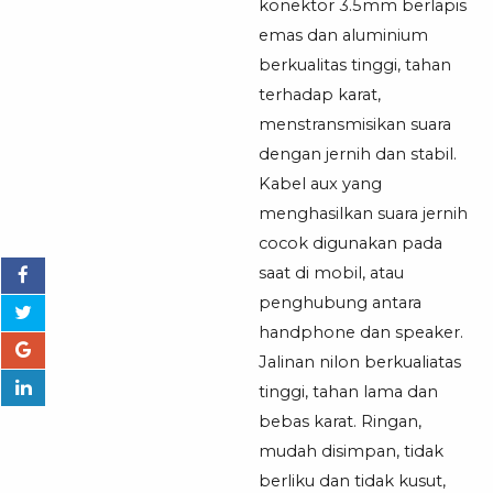
Aux
konektor 3.5mm berlapis
C
emas dan aluminium
to
berkualitas tinggi, tahan
Jack
terhadap karat,
3.5mm
menstransmisikan suara
dengan jernih dan stabil.
Kabel aux yang
menghasilkan suara jernih
cocok digunakan pada
saat di mobil, atau
penghubung antara
handphone dan speaker.
Jalinan nilon berkualiatas
tinggi, tahan lama dan
bebas karat. Ringan,
mudah disimpan, tidak
berliku dan tidak kusut,