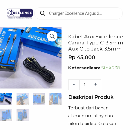
Products
search
Kabel Aux Excellence
Canna Type C-3.5mm
Aux C to Jack 3.5mm
Rp
45,000
Kuantitas
Ketersediaan:
Stok 238
Kabel
Aux
-
+
Excellence
Deskripsi Produk
Canna
Type
Terbuat dari bahan
C-
alumunium alloy dan
3.5mm
nilon braided. Colokan