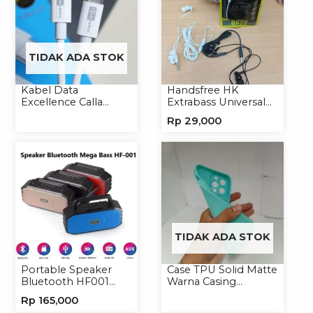
TIDAK ADA STOK
Kabel Data
Handsfree HK
Excellence Calla
Extrabass Universal
27W-66W C to
Jack 3.5mm 891
Rp
29,000
Lightning/Type-C to
Earphone Headset
Type-C
Headphone
TIDAK ADA STOK
Portable Speaker
Case TPU Solid Matte
Bluetooth HF001
Warna Casing
Speaker Portable
Handphone Softcase
Rp
165,000
Wireless