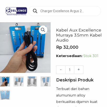
Products
search
Kabel Aux Excellence
Murraya 3.5mm Kabel
Audio
Rp
32,000
Kuantitas
Ketersediaan:
Stok 301
Kabel
Aux
-
+
Excellence
Deskripsi Produk
Murraya
3.5mm
Terbuat dari bahan
Kabel
alumunium alloy
Audio
berkualitas dijamin kuat