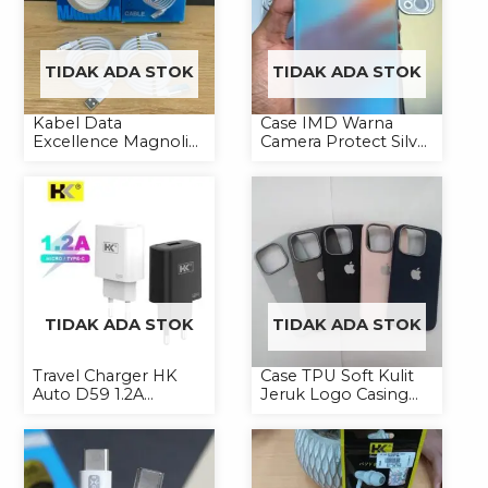
TIDAK ADA STOK
TIDAK ADA STOK
Kabel Data
Case IMD Warna
Excellence Magnolia
Camera Protect Silver
2.4A Micro/Type-C
Casing Handphone
Kabel Magnet
Hardcase Hologram
TIDAK ADA STOK
TIDAK ADA STOK
Travel Charger HK
Case TPU Soft Kulit
Auto D59 1.2A
Jeruk Logo Casing
Micro/Type-C
Handphone Softcase