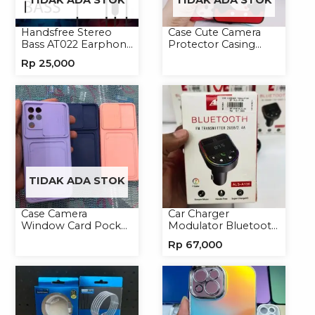
Handsfree Stereo
Case Cute Camera
Bass AT022 Earphone
Protector Casing
Headset Headphone
Handphone Softcase
Rp
25,000
TIDAK ADA STOK
Case Camera
Car Charger
Window Card Pocket
Modulator Bluetooth
Casing Handphone
ALS-A136 Charger
Rp
67,000
Softcase
Handphone