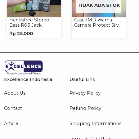
TIDAK ADA STOK
Handsfree Stereo
Case IMD Warna
Bass R03 Jack
Camera Protect Silver
3.5mm Headphone
Casing Handphone
Rp
25,000
Headset Earphone
Hardcase Hologram
Excellence Indonesia
Useful Link
About Us
Privacy Policy
Contact
Refund Policy
Article
Shipping Informations
Terms & Conditions