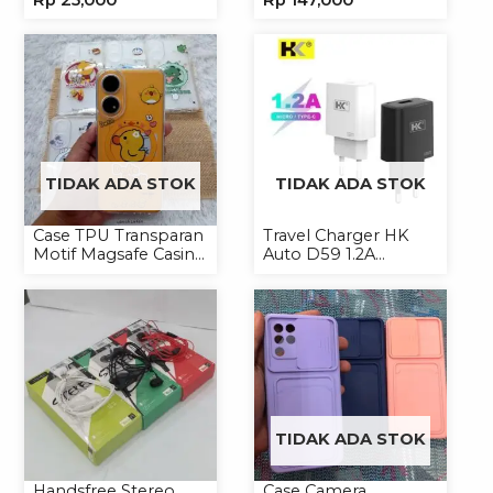
Rp
25,000
Rp
147,000
Headset Headphone
Kamera
TIDAK ADA STOK
TIDAK ADA STOK
Case TPU Transparan
Travel Charger HK
Motif Magsafe Casing
Auto D59 1.2A
Handphone Magsafe
Micro/Type-C
Softcase
TIDAK ADA STOK
Handsfree Stereo
Case Camera