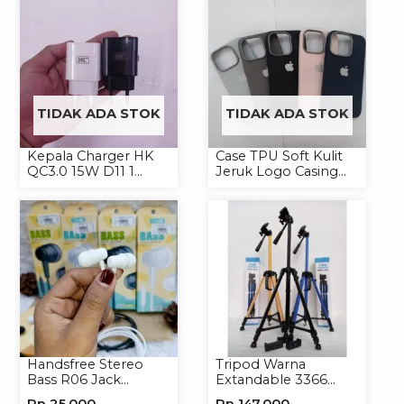
TIDAK ADA STOK
TIDAK ADA STOK
Kepala Charger HK
Case TPU Soft Kulit
QC3.0 15W D11 1
Jeruk Logo Casing
USB/Isi 12
Handphone Softcase
Handsfree Stereo
Tripod Warna
Bass R06 Jack
Extandable 3366
3.5mm Earphone
Tripod Handphone