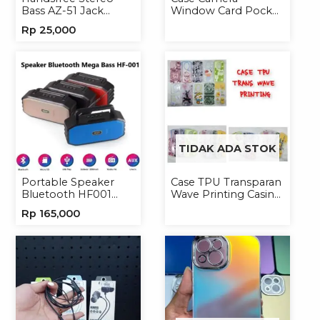
Bass AZ-51 Jack
Window Card Pocket
3.5mm Earphone
Casing Handphone
Rp
25,000
Headset
Softcase
TIDAK ADA STOK
Portable Speaker
Case TPU Transparan
Bluetooth HF001
Wave Printing Casing
Speaker Portable
Handphone Softcase
Rp
165,000
Wireless