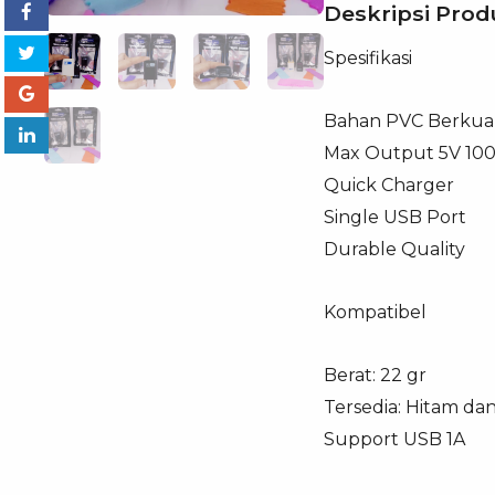
Deskripsi Prod
Spesifikasi
Bahan PVC Berkual
Max Output 5V 10
Quick Charger
Single USB Port
Durable Quality
Kompatibel
Berat: 22 gr
Tersedia: Hitam da
Support USB 1A