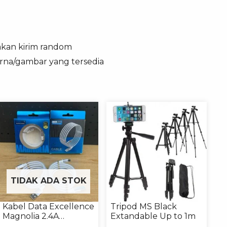
 akan kirim random
arna/gambar yang tersedia
TIDAK ADA STOK
Kabel Data Excellence
Tripod MS Black
Magnolia 2.4A
Extandable Up to 1m
Micro/Type-C Kabel