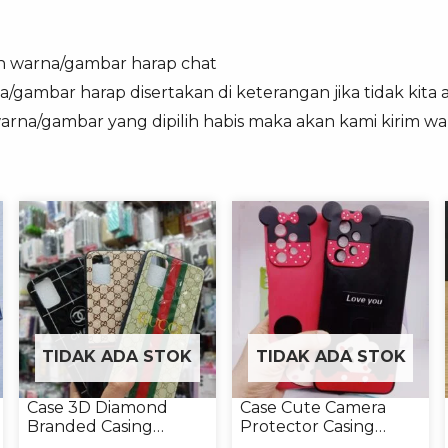
n warna/gambar harap chat
a/gambar harap disertakan di keterangan jika tidak kita
warna/gambar yang dipilih habis maka akan kami kirim w
TIDAK ADA STOK
TIDAK ADA STOK
Case 3D Diamond
Case Cute Camera
Branded Casing
Protector Casing
Handphone Universal
Handphone Softcase