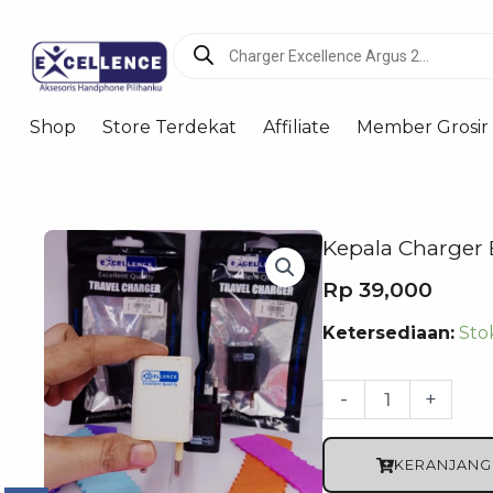
Products
search
Shop
Store Terdekat
Affiliate
Member Grosir
Kepala Charger
Rp
39,000
Kuantitas
Ketersediaan:
Sto
Kepala
Charger
-
+
Excellence
USB
KERANJANG
1000mAh