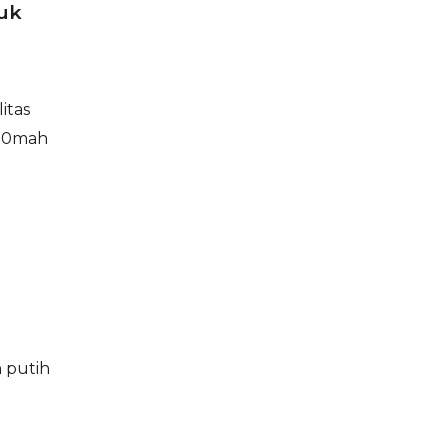
uk
itas
00mah
n putih