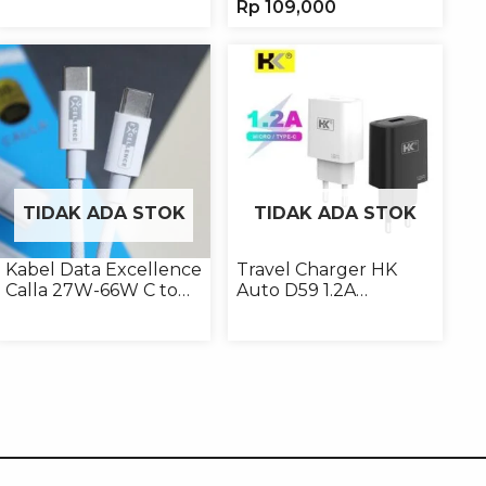
Rp
109,000
Magnet
TIDAK ADA STOK
TIDAK ADA STOK
Kabel Data Excellence
Travel Charger HK
Calla 27W-66W C to
Auto D59 1.2A
Lightning/Type-C to
Micro/Type-C
Type-C