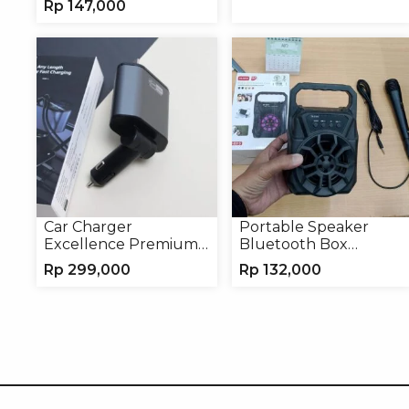
Rp
147,000
Kamera
C
Car Charger
Portable Speaker
Excellence Premium
Bluetooth Box
4in1 120W Charger
TNS315 Speaker
Rp
299,000
Rp
132,000
Handphone
Portable Wireless