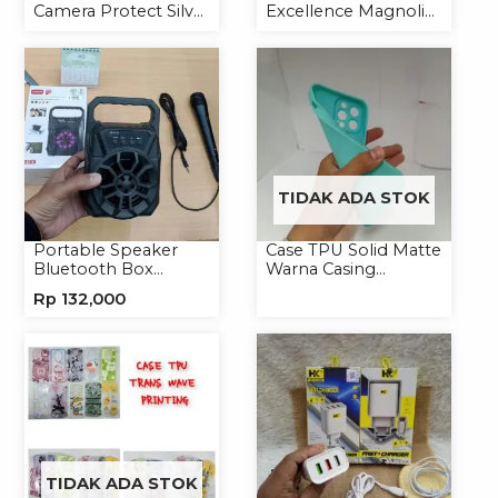
Camera Protect Silver
Excellence Magnolia
Casing Handphone
2.4A Micro/Type-C
Hardcase Hologram
Kabel Magnet
TIDAK ADA STOK
Portable Speaker
Case TPU Solid Matte
Bluetooth Box
Warna Casing
TNS315 Speaker
Handphone Softcase
Rp
132,000
Portable Wireless
TIDAK ADA STOK