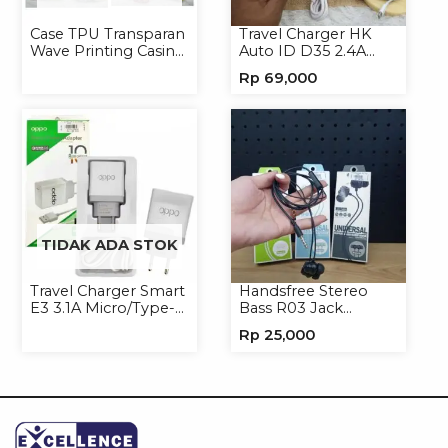
Case TPU Transparan
Travel Charger HK
Wave Printing Casing
Auto ID D35 2.4A
Handphone Softcase
Micro/Type-C
Rp
69,000
TIDAK ADA STOK
Travel Charger Smart
Handsfree Stereo
E3 3.1A Micro/Type-C
Bass R03 Jack
Universal
3.5mm Headphone
Rp
25,000
Headset Earphone