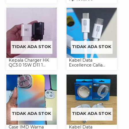
Softcase
TIDAK ADA STOK
TIDAK ADA STOK
Kepala Charger HK
Kabel Data
QC3.0 15W D11 1
Excellence Calla
USB/Isi 12
27W-66W C to
Lightning/Type-C to
Type-C
TIDAK ADA STOK
TIDAK ADA STOK
Case IMD Warna
Kabel Data