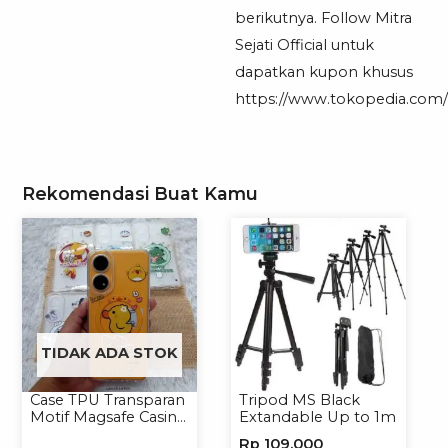
berikutnya. Follow Mitra
Sejati Official untuk
dapatkan kupon khusus
https://www.tokopedia.com/mi
Rekomendasi Buat Kamu
TIDAK ADA STOK
Case TPU Transparan
Tripod MS Black
Motif Magsafe Casing
Extandable Up to 1m
Handphone Magsafe
Rp
109,000