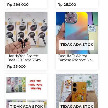
4in1 120W Charger
3.5mm Headphone
Rp
299,000
Rp
25,000
Handphone
Headset Earphone
TIDAK ADA STOK
Handsfree Stereo
Case IMD Warna
Bass L10 Jack 3.5mm
Camera Protect Silver
Earphone Headset
Casing Handphone
Rp
25,000
Headphone
Hardcase Hologram
TIDAK ADA STOK
TIDAK ADA STOK