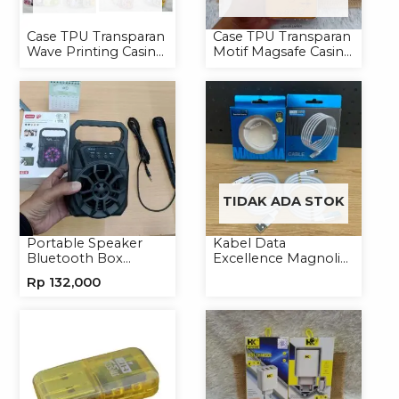
Case TPU Transparan
Case TPU Transparan
Wave Printing Casing
Motif Magsafe Casing
Handphone Softcase
Handphone Magsafe
Softcase
TIDAK ADA STOK
Portable Speaker
Kabel Data
Bluetooth Box
Excellence Magnolia
TNS315 Speaker
2.4A Micro/Type-C
Rp
132,000
Portable Wireless
Kabel Magnet