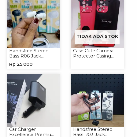
TIDAK ADA STOK
Handsfree Stereo
Case Cute Camera
Bass R06 Jack
Protector Casing
3.5mm Earphone
Handphone Softcase
Rp
25,000
Headset Headphone
Car Charger
Handsfree Stereo
Excellence Premium
Bass R03 Jack