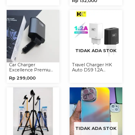
Rp
132,000
Softcase
Portable Wireless
TIDAK ADA STOK
Car Charger
Travel Charger HK
Excellence Premium
Auto D59 1.2A
4in1 120W Charger
Micro/Type-C
Rp
299,000
Handphone
TIDAK ADA STOK