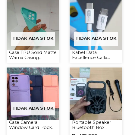
TIDAK ADA STOK
TIDAK ADA STOK
Case TPU Solid Matte
Kabel Data
Warna Casing
Excellence Calla
Handphone Softcase
27W-66W C to
Lightning/Type-C to
Type-C
TIDAK ADA STOK
Case Camera
Portable Speaker
Window Card Pocket
Bluetooth Box
Casing Handphone
TNS315 Speaker