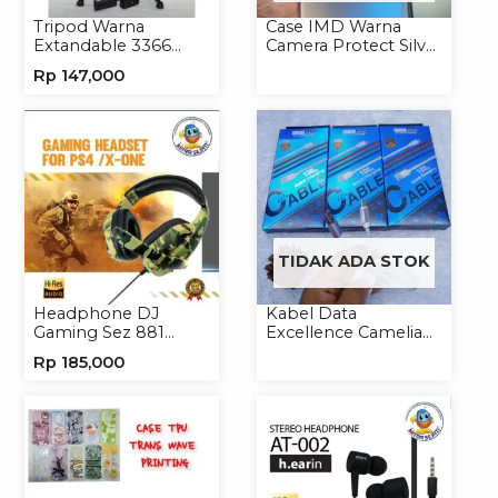
Tripod Warna
Case IMD Warna
Extandable 3366
Camera Protect Silver
Tripod Handphone
Casing Handphone
Rp
147,000
Kamera
Hardcase Hologram
TIDAK ADA STOK
Headphone DJ
Kabel Data
Gaming Sez 881
Excellence Camelia
Handsfree Earphone
Micro/Lightning/Type-
Rp
185,000
Headset
C