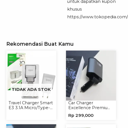
untuk dapatkan kupon
khusus
https://www.tokopedia.com/mi
Rekomendasi Buat Kamu
TIDAK ADA STOK
Travel Charger Smart
Car Charger
E3 3.1A Micro/Type-C
Excellence Premium
Universal
4in1 120W Charger
Rp
299,000
Handphone