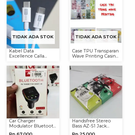
TIDAK ADA STOK
TIDAK ADA STOK
Kabel Data
Case TPU Transparan
Excellence Calla
Wave Printing Casing
27W-66W C to
Handphone Softcase
Lightning/Type-C to
Type-C
Car Charger
Handsfree Stereo
Modulator Bluetooth
Bass AZ-51 Jack
ALS-A136 Charger
3.5mm Earphone
Rp
67,000
Rp
25,000