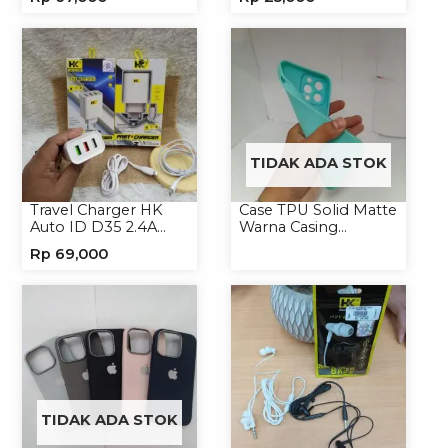
Handphone
Headset
TIDAK ADA STOK
Travel Charger HK
Case TPU Solid Matte
Auto ID D35 2.4A
Warna Casing
Micro/Type-C
Handphone Softcase
Rp
69,000
TIDAK ADA STOK