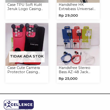
Case TPU Soft Kulit
Handsfree HK
Jeruk Logo Casing
Extrabass Universal
Handphone Softcase
Jack 3.5mm 891
Rp
29,000
Earphone Headset
Headphone
TIDAK ADA STOK
Case Cute Camera
Handsfree Stereo
Protector Casing
Bass AZ-48 Jack
Handphone Softcase
3.5mm Earphone
Rp
25,000
Headset Headphone