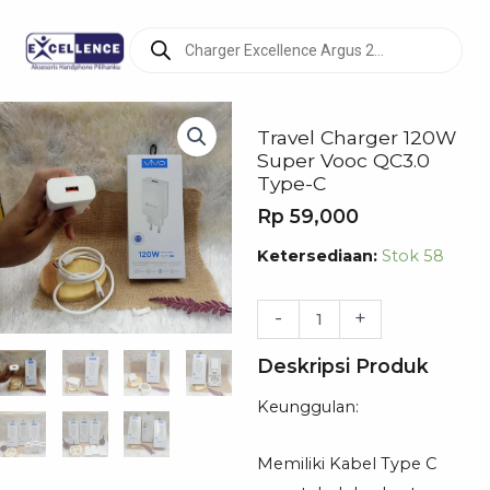
Products
search
Travel Charger 120W
Super Vooc QC3.0
Type-C
Rp
59,000
Kuantitas
Ketersediaan:
Stok 58
Travel
Charger
-
+
120W
Deskripsi Produk
Super
Vooc
Keunggulan:
QC3.0
Type-
Memiliki Kabel Type C