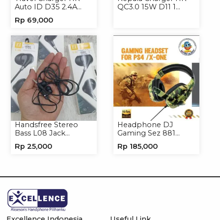
Auto ID D35 2.4A
QC3.0 15W D11 1
Micro/Type-C
USB/Isi 12
Rp
69,000
Handsfree Stereo
Headphone DJ
Bass L08 Jack
Gaming Sez 881
3.5mm Earphone
Handsfree Earphone
Rp
25,000
Rp
185,000
Headphone
Headset
Excellence Indonesia
Useful Link