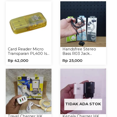
Card Reader Micro
Handsfree Stereo
Transparan PL400 Isi
Bass R03 Jack
8
3.5mm Headphone
Rp
42,000
Rp
25,000
Headset Earphone
TIDAK ADA STOK
Travel Charger HK
Kepala Charger HK