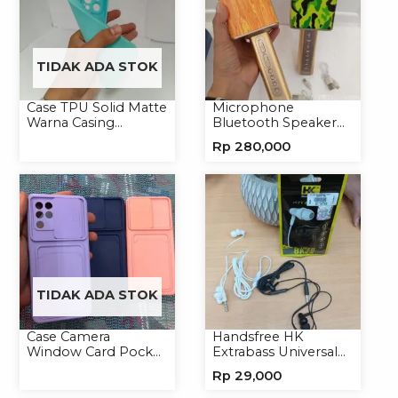
TIDAK ADA STOK
Case TPU Solid Matte
Microphone
Warna Casing
Bluetooth Speaker
Handphone Softcase
YS10A Karaoke
Rp
280,000
Mikrofon Wireless
Tanpa Kabel
TIDAK ADA STOK
Case Camera
Handsfree HK
Window Card Pocket
Extrabass Universal
Casing Handphone
Jack 3.5mm 891
Rp
29,000
Softcase
Earphone Headset
Headphone