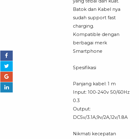
C
yang tebal dan kuat.
Batok dan Kabel nya
sudah support fast
charging.
Kompatible dengan
berbagai merk
Smartphone
Spesifikasi
Panjang kabel: 1 m
Input: 100-240v 50/60Hz
0.3
Output:
DC5v/3.1A,9v/2A,12v/1.8A
Nikmati kecepatan