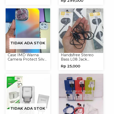
Rp
299,000
Universal
Handphone
TIDAK ADA STOK
Case IMD Warna
Handsfree Stereo
Camera Protect Silver
Bass L08 Jack
Casing Handphone
3.5mm Earphone
Rp
25,000
Hardcase Hologram
Headphone
TIDAK ADA STOK