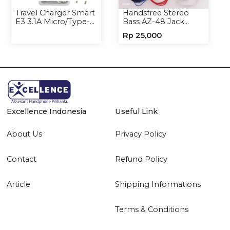
Travel Charger Smart
Handsfree Stereo
E3 3.1A Micro/Type-C
Bass AZ-48 Jack
Universal
3.5mm Earphone
Rp
25,000
Headset Headphone
Excellence Indonesia
Useful Link
About Us
Privacy Policy
Contact
Refund Policy
Article
Shipping Informations
Terms & Conditions