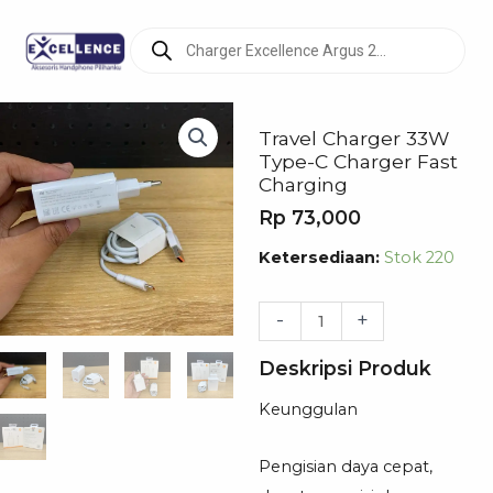
Products
search
Travel Charger 33W
Type-C Charger Fast
Charging
Rp
73,000
Kuantitas
Ketersediaan:
Stok 220
Travel
Charger
-
+
33W
Deskripsi Produk
Type-
C
Keunggulan
Charger
Fast
Pengisian daya cepat,