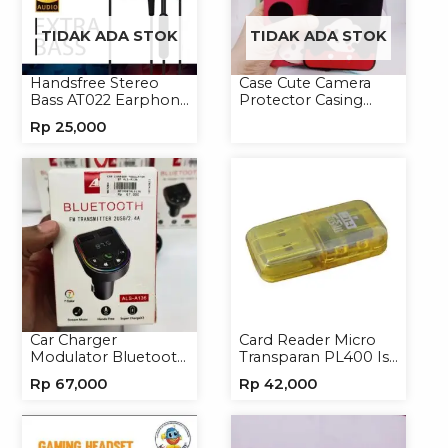
TIDAK ADA STOK
TIDAK ADA STOK
Handsfree Stereo
Case Cute Camera
Bass AT022 Earphone
Protector Casing
Headset Headphone
Handphone Softcase
Rp
25,000
Car Charger
Card Reader Micro
Modulator Bluetooth
Transparan PL400 Isi
ALS-A136 Charger
8
Rp
67,000
Rp
42,000
Handphone