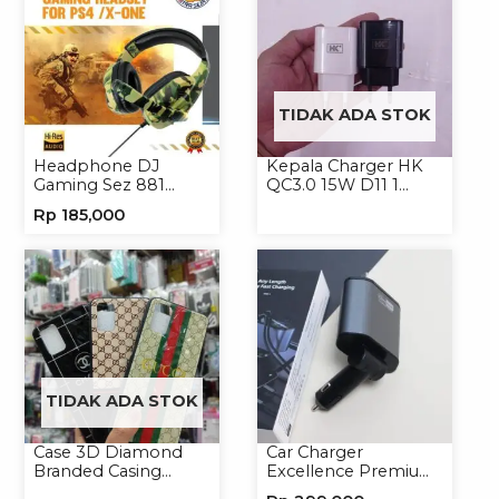
TIDAK ADA STOK
Headphone DJ
Kepala Charger HK
Gaming Sez 881
QC3.0 15W D11 1
Handsfree Earphone
USB/Isi 12
Rp
185,000
Headset
TIDAK ADA STOK
Case 3D Diamond
Car Charger
Branded Casing
Excellence Premium
Handphone
4in1 120W Charger