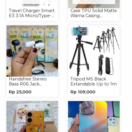
Travel Charger Smart
Case TPU Solid Matte
E3 3.1A Micro/Type-C
Warna Casing
Universal
Handphone Softcase
Handsfree Stereo
Tripod MS Black
Bass R06 Jack
Extandable Up to 1m
3.5mm Earphone
Rp
25,000
Rp
109,000
Headset Headphone