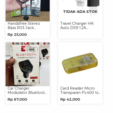
TIDAK ADA STOK
Handsfree Stereo
Travel Charger HK
Bass R03 Jack
Auto D59 1.2A
3.5mm Headphone
Micro/Type-C
Rp
25,000
Headset Earphone
Car Charger
Card Reader Micro
Modulator Bluetooth
Transparan PL400 Isi
ALS-A136 Charger
8
Rp
67,000
Rp
42,000
Handphone