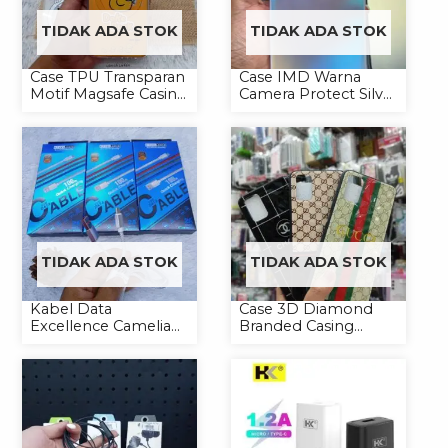
TIDAK ADA STOK
TIDAK ADA STOK
Case TPU Transparan
Case IMD Warna
Motif Magsafe Casing
Camera Protect Silver
Handphone Magsafe
Casing Handphone
Softcase
Hardcase Hologram
TIDAK ADA STOK
TIDAK ADA STOK
Kabel Data
Case 3D Diamond
Excellence Camelia
Branded Casing
Micro/Lightning/Type-
Handphone
C
Universal