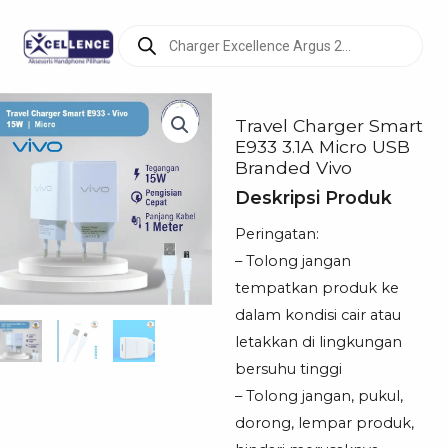
Products
search
Travel Charger Smart
E933 3.1A Micro USB
Branded Vivo
Deskripsi Produk
Peringatan:
– Tolong jangan
tempatkan produk ke
dalam kondisi cair atau
letakkan di lingkungan
bersuhu tinggi
– Tolong jangan, pukul,
dorong, lempar produk,