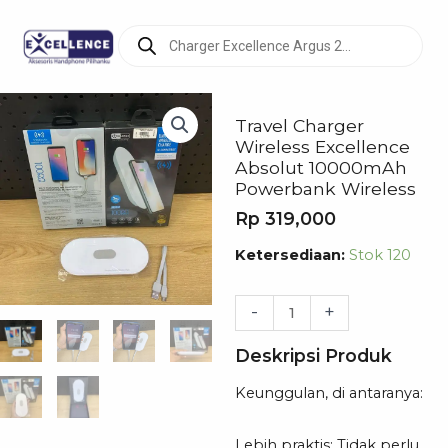
Products
search
Travel Charger
Wireless Excellence
Absolut 10000mAh
Powerbank Wireless
Rp
319,000
Kuantitas
Ketersediaan:
Stok 120
Travel
Charger
-
+
Wireless
Deskripsi Produk
Excellence
Absolut
Keunggulan, di antaranya:
10000mAh
Powerbank
Lebih praktis: Tidak perlu