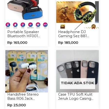
Portable Speaker
Headphone DJ
Bluetooth HF001
Gaming Sez 881
Speaker Portable
Handsfree Earphone
Rp
165,000
Rp
185,000
Wireless
Headset
TIDAK ADA STOK
Handsfree Stereo
Case TPU Soft Kulit
Bass R06 Jack
Jeruk Logo Casing
3.5mm Earphone
Handphone Softcase
Rp
25,000
Headset Headphone