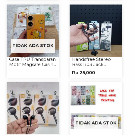
TIDAK ADA STOK
Case TPU Transparan
Handsfree Stereo
Motif Magsafe Casing
Bass R03 Jack
Handphone Magsafe
3.5mm Headphone
Rp
25,000
Softcase
Headset Earphone
TIDAK ADA STOK