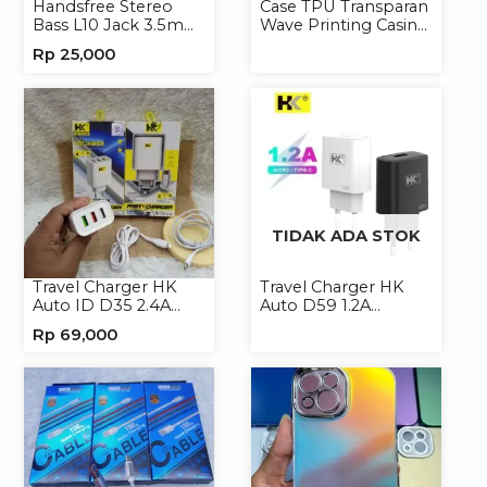
Handsfree Stereo
Case TPU Transparan
Bass L10 Jack 3.5mm
Wave Printing Casing
Earphone Headset
Handphone Softcase
Rp
25,000
Headphone
TIDAK ADA STOK
Travel Charger HK
Travel Charger HK
Auto ID D35 2.4A
Auto D59 1.2A
Micro/Type-C
Micro/Type-C
Rp
69,000