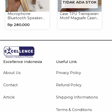
TIDAK ADA STOK
Microphone
Case TPU Transparan
Bluetooth Speaker
Motif Magsafe Casing
YS10A Karaoke
Handphone Magsafe
Rp
280,000
Mikrofon Wireless
Softcase
Tanpa Kabel
Excellence Indonesia
Useful Link
About Us
Privacy Policy
Contact
Refund Policy
Article
Shipping Informations
Terms & Conditions