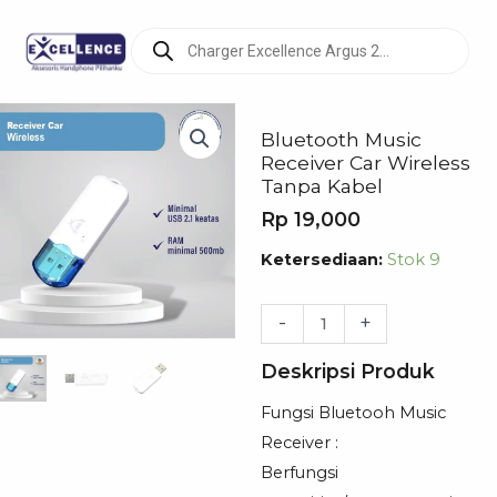
Products
search
Bluetooth Music
Receiver Car Wireless
Tanpa Kabel
Rp
19,000
Kuantitas
Ketersediaan:
Stok 9
Bluetooth
Music
-
+
Receiver
Deskripsi Produk
Car
Wireless
Fungsi Bluetooh Music
Tanpa
Receiver :
Kabel
Berfungsi