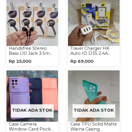
Handsfree Stereo
Travel Charger HK
Bass L10 Jack 3.5mm
Auto ID D35 2.4A
Earphone Headset
Micro/Type-C
Rp
25,000
Rp
69,000
Headphone
TIDAK ADA STOK
TIDAK ADA STOK
Case Camera
Case TPU Solid Matte
Window Card Pocket
Warna Casing