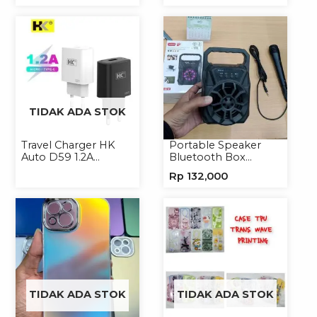
Casing Handphone
Handphone Softcase
Softcase
TIDAK ADA STOK
Travel Charger HK
Portable Speaker
Auto D59 1.2A
Bluetooth Box
Micro/Type-C
TNS315 Speaker
Rp
132,000
Portable Wireless
TIDAK ADA STOK
TIDAK ADA STOK