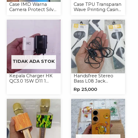
Case IMD Warna
Case TPU Transparan
Camera Protect Silver
Wave Printing Casing
Casing Handphone
Handphone Softcase
Hardcase Hologram
TIDAK ADA STOK
Kepala Charger HK
Handsfree Stereo
QC3.0 15W D11 1
Bass L08 Jack
USB/Isi 12
3.5mm Earphone
Rp
25,000
Headphone