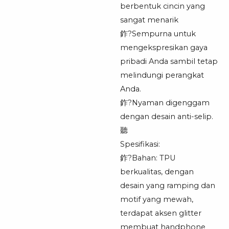
berbentuk cincin yang
sangat menarik
鈼?Sempurna untuk
mengekspresikan gaya
pribadi Anda sambil tetap
melindungi perangkat
Anda.
鈼?Nyaman digenggam
dengan desain anti-selip.
聽
Spesifikasi:
鈼?Bahan: TPU
berkualitas, dengan
desain yang ramping dan
motif yang mewah,
terdapat aksen glitter
membuat handphone