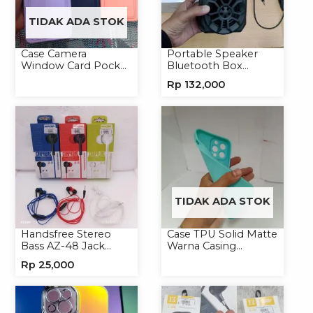
TIDAK ADA STOK
Case Camera
Portable Speaker
Window Card Pocket
Bluetooth Box
Casing Handphone
TNS315 Speaker
Rp
132,000
Softcase
Portable Wireless
TIDAK ADA STOK
Handsfree Stereo
Case TPU Solid Matte
Bass AZ-48 Jack
Warna Casing
3.5mm Earphone
Handphone Softcase
Rp
25,000
Headset Headphone