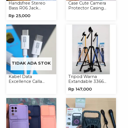
Handsfree Stereo
Case Cute Camera
Bass R06 Jack
Protector Casing
3.5mm Earphone
Handphone Softcase
Rp
25,000
Headset Headphone
TIDAK ADA STOK
Kabel Data
Tripod Warna
Excellence Calla
Extandable 3366
27W-66W C to
Tripod Handphone
Rp
147,000
Lightning/Type-C to
Kamera
Type-C