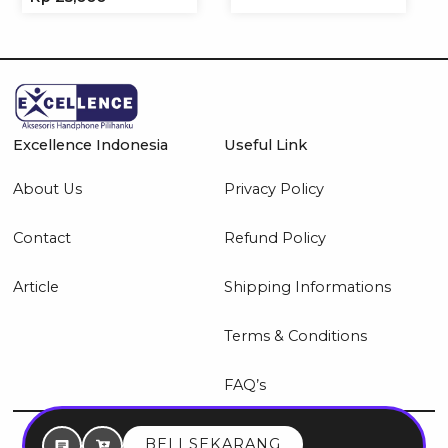
Headphone
Excellence Indonesia
Useful Link
About Us
Privacy Policy
Contact
Refund Policy
Article
Shipping Informations
Terms & Conditions
FAQ’s
© 2026 Excellence Indonesia
BELI SEKARANG