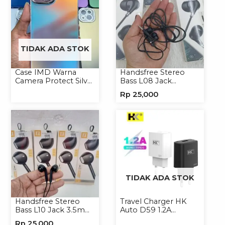
TIDAK ADA STOK
Case IMD Warna
Handsfree Stereo
Camera Protect Silver
Bass L08 Jack
Casing Handphone
3.5mm Earphone
Rp
25,000
Hardcase Hologram
Headphone
TIDAK ADA STOK
Handsfree Stereo
Travel Charger HK
Bass L10 Jack 3.5mm
Auto D59 1.2A
Earphone Headset
Micro/Type-C
Rp
25,000